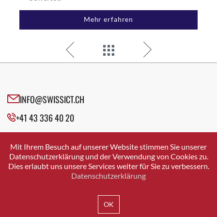
Mehr erfahren
INFO@SWISSICT.CH
+41 43 336 40 20
SWISSICT
VULKANSTRASSE 120
Mit Ihrem Besuch auf unserer Website stimmen Sie unserer
8048 ZURICH
Datenschutzerklärung und der Verwendung von Cookies zu.
Dies erlaubt uns unsere Services weiter für Sie zu verbessern.
Datenschutzerklärung
IMPRESSUM
DATENSCHUTZ
AGB
OK