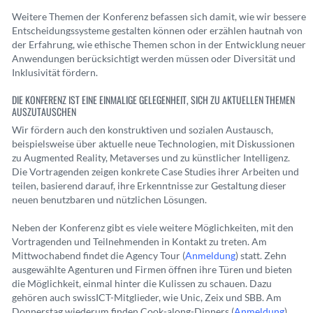
Weitere Themen der Konferenz befassen sich damit, wie wir bessere
Entscheidungssysteme gestalten können oder erzählen hautnah von
der Erfahrung, wie ethische Themen schon in der Entwicklung neuer
Anwendungen berücksichtigt werden müssen oder Diversität und
Inklusivität fördern.
DIE KONFERENZ IST EINE EINMALIGE GELEGENHEIT, SICH ZU AKTUELLEN THEMEN
AUSZUTAUSCHEN
Wir fördern auch den konstruktiven und sozialen Austausch,
beispielsweise über aktuelle neue Technologien, mit Diskussionen
zu Augmented Reality, Metaverses und zu künstlicher Intelligenz.
Die Vortragenden zeigen konkrete Case Studies ihrer Arbeiten und
teilen, basierend darauf, ihre Erkenntnisse zur Gestaltung dieser
neuen benutzbaren und nützlichen Lösungen.
Neben der Konferenz gibt es viele weitere Möglichkeiten, mit den
Vortragenden und Teilnehmenden in Kontakt zu treten. Am
Mittwochabend findet die Agency Tour (
Anmeldung
) statt. Zehn
ausgewählte Agenturen und Firmen öffnen ihre Türen und bieten
die Möglichkeit, einmal hinter die Kulissen zu schauen. Dazu
gehören auch swissICT-Mitglieder, wie Unic, Zeix und SBB. Am
Donnerstag wiederum finden Cook-along-Dinners (
Anmeldung
)