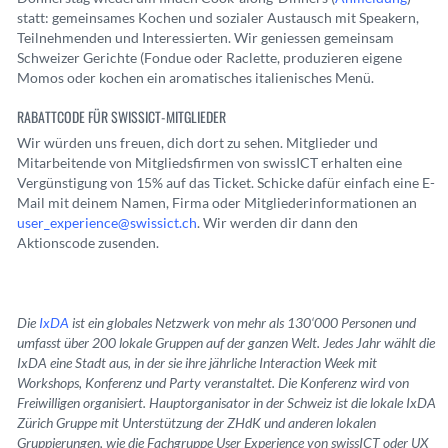
statt: gemeinsames Kochen und sozialer Austausch mit Speakern,
Teilnehmenden und Interessierten. Wir geniessen gemeinsam
Schweizer Gerichte (Fondue oder Raclette, produzieren eigene
Momos oder kochen ein aromatisches italienisches Menü.
RABATTCODE FÜR SWISSICT-MITGLIEDER
Wir würden uns freuen, dich dort zu sehen. Mitglieder und
Mitarbeitende von Mitgliedsfirmen von swissICT erhalten eine
Vergünstigung von 15% auf das Ticket. Schicke dafür einfach eine E-
Mail mit deinem Namen, Firma oder Mitgliederinformationen an
user_experience@swissict.ch
. Wir werden dir dann den
Aktionscode zusenden.
Die
IxDA
ist ein globales Netzwerk von mehr als 130‘000 Personen und
umfasst über 200 lokale Gruppen auf der ganzen Welt. Jedes Jahr wählt die
IxDA eine Stadt aus, in der sie ihre jährliche Interaction Week mit
Workshops, Konferenz und Party veranstaltet. Die Konferenz wird von
Freiwilligen organisiert. Hauptorganisator in der Schweiz ist die lokale IxDA
Zürich Gruppe mit Unterstützung der ZHdK und anderen lokalen
Gruppierungen, wie die Fachgruppe User Experience von swissICT oder UX