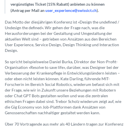
vergünstigtes Ticket (15% Rabatt) anbieten zu können
(Antrag per Mail an
user_experience@swissict.ch
).
Das Motto der diesjährigen Konferenz ist «Design the undefined /
Undesign the defined». Wir gehen der Frage nach, was die
Herausforderungen bei der Gestaltung und Umgestaltung der
aktuellen Welt sind – getrieben von Ansätzen aus den Bereichen
User Experience, Service Design, Design Thinking und Interaction
Design.
So spricht beispielsweise Daniel Burka, Direktor der Non-Profit-
Organisation «Resolve to save life», darüber, was Designer bei der
Verbesserung der Krankenpflege in Entwicklungsländern leisten –
oder eben nicht leisten können. Kate Darling, führende MIT-
Forscherin im Bereich Social Robotics, wiederum befasst sich mit
der Frage, wie wir in Zukunft unsere Beziehungen mit Robotern
oder Chat GPT Bots gestalten wollen und was die zentralen
ethischen Fragen dabei sind. Trebor Scholz wiederum zeigt auf, wie
die Gig Economy von Job-Plattformen dank Ansätzen von
Genossenschaften nachhaltiger gestaltet werden kann.
Über 70 Vortragende aus mehr als 40 Ländern tragen zur Konferenz