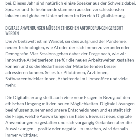
bei. Dieses Jahr sind natürlich einige Speaker aus der Schweiz dabei.
Speaker und Teilnehmende stammen aus den verschiedensten
lokalen und globalen Unternehmen im Bereich Digitalisierung.
DIGITALE ANWENDUNGEN MÜSSEN ETHISCHEN ANFORDERUNGEN GERECHT
WERDEN
Die Arbeitswelt ist im Wandel, sei dies aufgrund der Pandemie,
neuen Technologien, wie AI oder der sich immerzu verändernden
Demografie. Vier Sessions gehen daher der Frage nach, wie wir
innovative Arbeitserlebnisse für die neuen Arbeitswelten gestalten
können und so die Bedürfnisse der Mitarbeitenden besser
adressieren können. Sei es für Pilot:innen, Ärzt:innen,
Softwareentwickler:innen, Arbeitende im Homeoffice und viele
mehr.
Die Digitalisierung stellt auch viele neue Fragen in Bezug auf den
ethischen Umgang mit den neuen Möglichkeiten. Digitale Lösungen
beeinflussen zunehmend unsere Entscheidungen und es stellt sich
die Frage, welche Auswirkungen sie haben. Bewusst neue, digitale
Anwendungen zu gestalten und sich vorgängig Gedanken über die
Auswirkungen – positiv oder negativ – zu machen, wird deshalb
immer wichtiger.