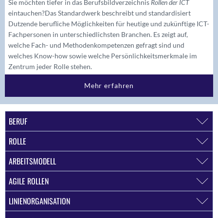
Sie möchten tiefer in das Berufsbildverzeichnis
Rollen der ICT
eintauchen?
Das Standardwerk beschreibt und standardisiert
Dutzende berufliche Möglichkeiten für heutige und zukünftige ICT-
Fachpersonen in unterschiedlichsten Branchen. Es zeigt auf,
welche Fach- und Methodenkompetenzen gefragt sind und
welches Know-how sowie welche Persönlichkeitsmerkmale im
Zentrum jeder Rolle stehen.
Mehr erfahren
BERUF
ROLLE
ARBEITSMODELL
AGILE ROLLEN
LINIENORGANISATION