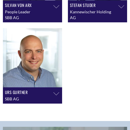
SILVAN VON ARX
STEFAN STUDER
People Leader
Kannewischer Holding
SBB AG
AG
URS GURTNER
SBB AG