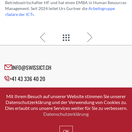
Betriebswirtschafter HF und hat einen EMBA in Human Resources
Management. Seit 2024 leitet Urs Gurtner die
Arbeitsgruppe
«Saläre der ICT»
.
INFO@SWISSICT.CH
+41 43 336 40 20
SWISSICT
VULKANSTRASSE 120
Mit Ihrem Besuch auf unserer Website stimmen Sie unserer
8048 ZURICH
Datenschutzerklärung und der Verwendung von Cookies zu.
Dies erlaubt uns unsere Services weiter für Sie zu verbessern.
Datenschutzerklärung
IMPRESSUM
DATENSCHUTZ
AGB
OK