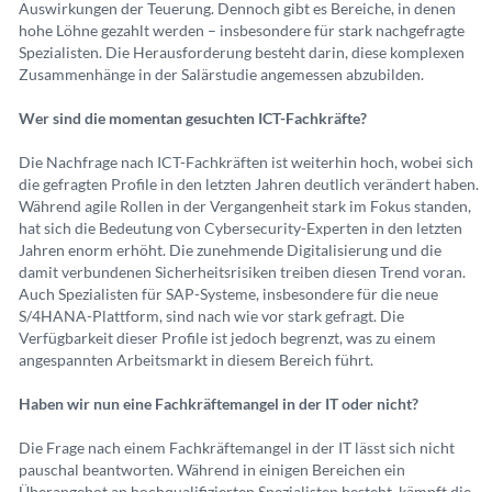
Auswirkungen der Teuerung. Dennoch gibt es Bereiche, in denen
hohe Löhne gezahlt werden – insbesondere für stark nachgefragte
Spezialisten. Die Herausforderung besteht darin, diese komplexen
Zusammenhänge in der Salärstudie angemessen abzubilden.
Wer sind die momentan gesuchten ICT-Fachkräfte?
Die Nachfrage nach ICT-Fachkräften ist weiterhin hoch, wobei sich
die gefragten Profile in den letzten Jahren deutlich verändert haben.
Während agile Rollen in der Vergangenheit stark im Fokus standen,
hat sich die Bedeutung von Cybersecurity-Experten in den letzten
Jahren enorm erhöht. Die zunehmende Digitalisierung und die
damit verbundenen Sicherheitsrisiken treiben diesen Trend voran.
Auch Spezialisten für SAP-Systeme, insbesondere für die neue
S/4HANA-Plattform, sind nach wie vor stark gefragt. Die
Verfügbarkeit dieser Profile ist jedoch begrenzt, was zu einem
angespannten Arbeitsmarkt in diesem Bereich führt.
Haben wir nun eine Fachkräftemangel in der IT oder nicht?
Die Frage nach einem Fachkräftemangel in der IT lässt sich nicht
pauschal beantworten. Während in einigen Bereichen ein
Überangebot an hochqualifizierten Spezialisten besteht, kämpft die