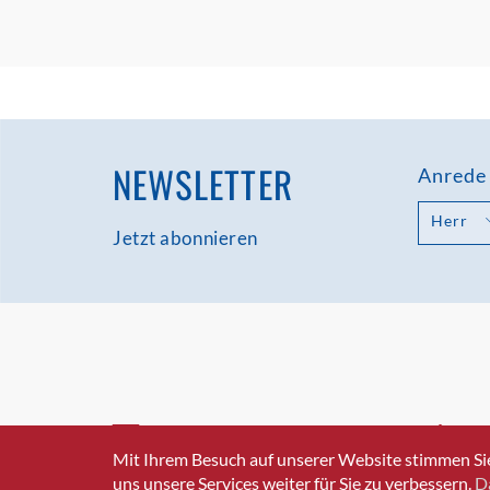
NEWSLETTER
Anrede
Herr
Jetzt abonnieren
INFO@SWISSICT.CH
+41 4
Mit Ihrem Besuch auf unserer Website stimmen Si
uns unsere Services weiter für Sie zu verbessern.
D