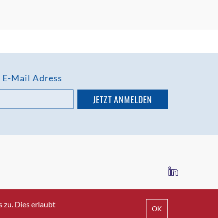
e E-Mail Adress
IMPRESSUM
DATENSCHUTZ
AGB
zu. Dies erlaubt
OK