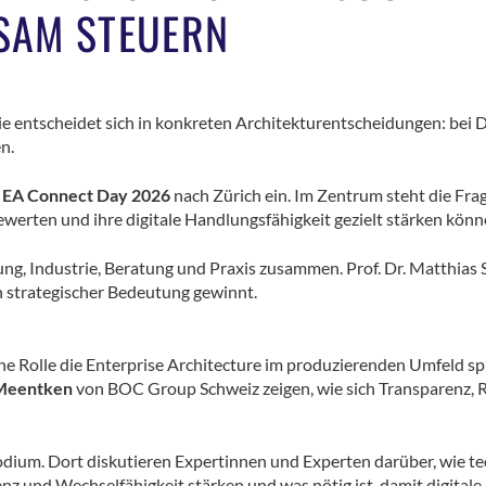
SAM STEUERN
 Sie entscheidet sich in konkreten Architekturentscheidungen: bei 
n.
 EA Connect Day 2026
nach Zürich ein. Im Zentrum steht die Fra
werten und ihre digitale Handlungsfähigkeit gezielt stärken könn
ng, Industrie, Beratung und Praxis zusammen. Prof. Dr. Matthias
n strategischer Bedeutung gewinnt.
he Rolle die Enterprise Architecture im produzierenden Umfeld spi
 Meentken
von BOC Group Schweiz zeigen, wie sich Transparenz, R
Podium. Dort diskutieren Expertinnen und Experten darüber, wie t
z und Wechselfähigkeit stärken und was nötig ist, damit digitale 