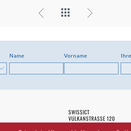
Name
Vorname
Ihr
SWISSICT
VULKANSTRASSE 120
8048 ZURICH
3 336 40 20