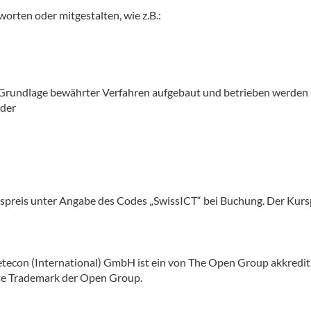
orten oder mitgestalten, wie z.B.:
r Grundlage bewährter Verfahren aufgebaut und betrieben werden
ader
spreis unter Angabe des Codes „SwissICT“ bei Buchung. Der Kursp
econ (International) GmbH ist ein von The Open Group akkrediti
rte Trademark der Open Group.