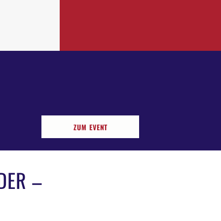
ZUM EVENT
DER –