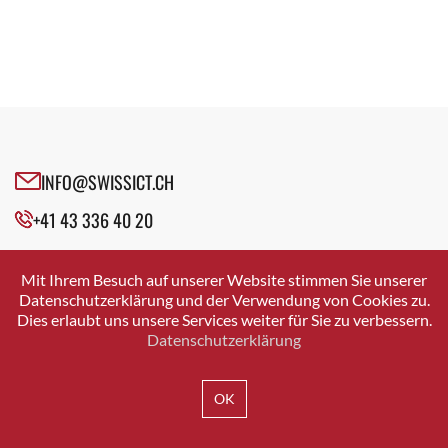
Fachgruppe E-Learning
Executive Agile Coach
Fachgruppe Education
Experte Vergütungsmanagement
Fachgruppe Enterprise Archtecture Management
Fachgruppen
Fachgruppe Future Experts
Fachgruppenleiter Informatik
Fachgruppe ICT 50+
Founder
Fachgruppe Industrie 4.0
General Counsel
Fachgruppe Innovation
INFO@SWISSICT.CH
Geschäftsführer
Fachgruppe Künstliche Intelligenz
Gründer
+41 43 336 40 20
Fachgruppe LAS
Gründer & GEschäftsführer
Fachgruppe Leadership & Ökosystem
SWISSICT
Head Compensation & Benefits Schweiz
VULKANSTRASSE 120
Fachgruppe Nachfolge
Mit Ihrem Besuch auf unserer Website stimmen Sie unserer
8048 ZURICH
Head Corporate Development
Datenschutzerklärung und der Verwendung von Cookies zu.
Fachgruppe Open Source
Dies erlaubt uns unsere Services weiter für Sie zu verbessern.
Head Glenfis Academy
Fachgruppe Security
Datenschutzerklärung
Head Legal Data
Fachgruppe Smart Generations
IMPRESSUM
DATENSCHUTZ
AGB
Head of Legal
Fachgruppe Sourcing & Cloud
OK
HR Geschäftspartner IT
Fachgruppe Talent Acquisition
ICT-Architekt
Fachgruppe User Experience