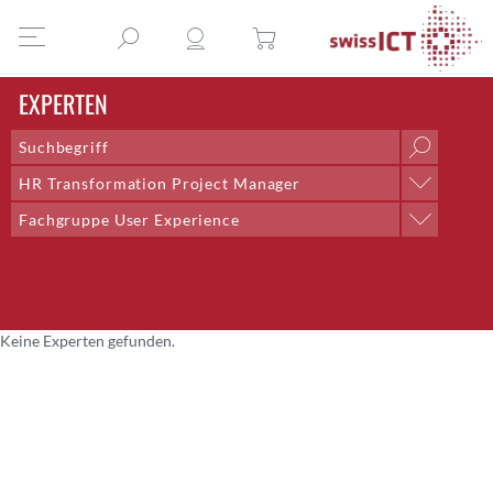
EXPERTEN
HR Transformation Project Manager
Position
Fachgruppe User Experience
AI & Outsourcing + DPO
Professionelle Gruppe
Chief Delivery Officer
Arbeitsgruppe Honorare
Co-Lead;Training and Talent Development
Arbeitsgruppe Redaktion
Co-Präsident
Arbeitsgruppe Rollen der ICT
Community Management
Keine Experten gefunden.
Arbeitsgruppe Saläre der ICT
CTO
Expertenkommission
CTO Bern
Fachgruppe Digital Competency
Director Systems Engineering CNE
Fachgruppe DTI
Dozent
Fachgruppe E-Health
Eventmanagement