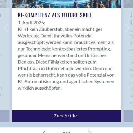
U
A
KI-KOMPETENZ ALS FUTURE SKILL
R
1. April 2025:
KI ist kein Zauberstab, aber ein mächtiges
1
Werkzeug. Damit ihr volles Potenzial
D
ausgeschöpft werden kann, braucht es mehr als
I
n
nur Technologie: kontextbasiertes Prompting,
e
n
gesunder Menschenverstand und kritisches
–
Denken. Diese Fähigkeiten sollten zum
U
Pflichtfach in Unternehmen werden. Denn nur
a
wer sie beherrscht, kann das volle Potenzial von
M
KI, Automatisierung und agentischen Systemen
z
nz
wirklich ausschöpfen.
U
n.
k
z
Zum Artikel