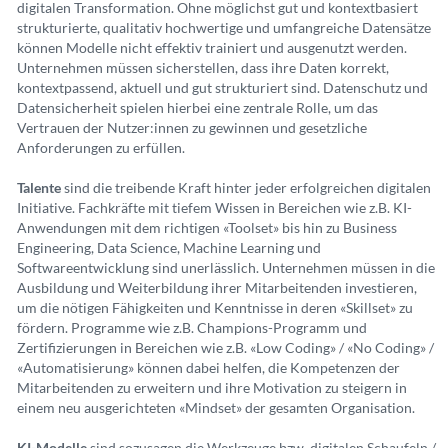
digitalen Transformation. Ohne möglichst gut und kontextbasiert
strukturierte, qualitativ hochwertige und umfangreiche Datensätze
können Modelle nicht effektiv trainiert und ausgenutzt werden.
Unternehmen müssen sicherstellen, dass ihre Daten korrekt,
kontextpassend, aktuell und gut strukturiert sind. Datenschutz und
Datensicherheit spielen hierbei eine zentrale Rolle, um das
Vertrauen der Nutzer:innen zu gewinnen und gesetzliche
Anforderungen zu erfüllen.
Talente
sind die treibende Kraft hinter jeder erfolgreichen digitalen
Initiative. Fachkräfte mit tiefem Wissen in Bereichen wie z.B. KI-
Anwendungen mit dem richtigen «Toolset» bis hin zu Business
Engineering, Data Science, Machine Learning und
Softwareentwicklung sind unerlässlich. Unternehmen müssen in die
Ausbildung und Weiterbildung ihrer Mitarbeitenden investieren,
um die nötigen Fähigkeiten und Kenntnisse in deren «Skillset» zu
fördern. Programme wie z.B. Champions-Programm und
Zertifizierungen in Bereichen wie z.B. «Low Coding» / «No Coding» /
«Automatisierung» können dabei helfen, die Kompetenzen der
Mitarbeitenden zu erweitern und ihre Motivation zu steigern in
einem neu ausgerichteten «Mindset» der gesamten Organisation.
KI-Modelle
sind sozusagen die Werkzeuge bzw. digitalen Schaufeln /