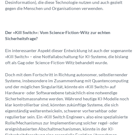
Desinformation), die diese Technologie nutzen und auch gezielt
gegen die Menschen und Organisationen verwenden.
Der «Kill Switch»: Vom Science-Fiction-Witz zur echten
Sicherheitsfrage?
Ein interessanter Aspekt dieser Entwicklung ist auch der sogenannte
«Kill Switch» – eine Notfallabschaltung für KI-Systeme, die bislang
oft als Gag oder Science-Fiction-Witz behandelt wurde.
Doch mit dem Fortschritt in Richtung autonomer, selbstlernender
Systeme, insbesondere im Zusammenhang mit Quantencomputing
und der möglichen Singularität, könnte ein «Kill Switch» auf
Hardware- oder Softwareebene tatsächlich eine notwendige
Sicherheitsmassnahme werden. Während heutige KI-Modelle noch
klar kontrollierbar sind, könnten zukünftige Systeme, die sich
eigenständig weiterentwickeln, schwerer vorhersehbar oder
regulierbar sein. Ein «Kill Switch Engineer», also eine spezialisierte
Rolle/Mechanismus zur Implementierung solcher regel- oder
ereignisbasierten Abschaltmechanismen, könnte in der KI-
Sicherheitsforschung eine essenzielle Funktion übernehmen –