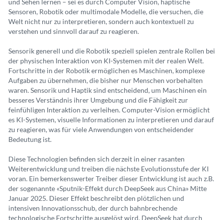
und Sehen lernen – sei es durch Computer Vision, haptische
Sensoren, Robotik oder multimodale Modelle, die versuchen, die
Welt nicht nur zu interpretieren, sondern auch kontextuell zu
verstehen und sinnvoll darauf zu reagieren.
Sensorik generell und die Robotik speziell spielen zentrale Rollen bei
der physischen Interaktion von KI-Systemen mit der realen Welt.
Fortschritte in der Robotik ermöglichen es Maschinen, komplexe
Aufgaben zu übernehmen, die bisher nur Menschen vorbehalten
waren. Sensorik und Haptik sind entscheidend, um Maschinen ein
besseres Verständnis ihrer Umgebung und die Fähigkeit zur
feinfühligen Interaktion zu verleihen. Computer-Vision ermöglicht
es KI-Systemen, visuelle Informationen zu interpretieren und darauf
zu reagieren, was für viele Anwendungen von entscheidender
Bedeutung ist.
Diese Technologien befinden sich derzeit in einer rasanten
Weiterentwicklung und treiben die nächste Evolutionsstufe der KI
voran. Ein bemerkenswerter Treiber dieser Entwicklung ist auch z.B.
der sogenannte «Sputnik-Effekt durch DeepSeek aus China» Mitte
Januar 2025. Dieser Effekt beschreibt den plötzlichen und
intensiven Innovationsschub, der durch bahnbrechende
technologische Fortschritte ausgelöst wird. DeepSeek hat durch