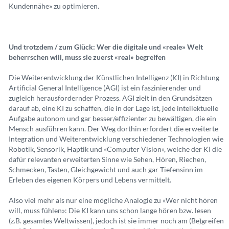
Kundennähe» zu optimieren.
Und trotzdem / zum Glück: Wer die digitale und «reale» Welt
beherrschen will, muss sie zuerst «real» begreifen
Die Weiterentwicklung der Künstlichen Intelligenz (KI) in Richtung
Artificial General Intelligence (AGI) ist ein faszinierender und
zugleich herausfordernder Prozess. AGI zielt in den Grundsätzen
darauf ab, eine KI zu schaffen, die in der Lage ist, jede intellektuelle
Aufgabe autonom und gar besser/effizienter zu bewältigen, die ein
Mensch ausführen kann. Der Weg dorthin erfordert die erweiterte
Integration und Weiterentwicklung verschiedener Technologien wie
Robotik, Sensorik, Haptik und «Computer Vision», welche der KI die
dafür relevanten erweiterten Sinne wie Sehen, Hören, Riechen,
Schmecken, Tasten, Gleichgewicht und auch gar Tiefensinn im
Erleben des eigenen Körpers und Lebens vermittelt.
Also viel mehr als nur eine mögliche Analogie zu «Wer nicht hören
will, muss fühlen»: Die KI kann uns schon lange hören bzw. lesen
(z.B. gesamtes Weltwissen), jedoch ist sie immer noch am (Be)greifen