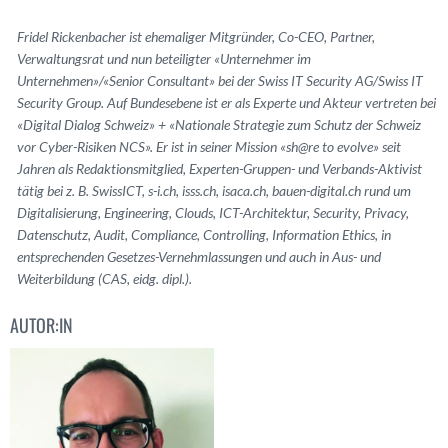
Fridel Rickenbacher ist ehemaliger Mitgründer, Co-CEO, Partner,
Verwaltungsrat und nun beteiligter «Unternehmer im
Unternehmen»/«Senior Consultant» bei der Swiss IT Security AG/Swiss IT
Security Group. Auf Bundesebene ist er als Experte und Akteur vertreten bei
«Digital Dialog Schweiz» + «Nationale Strategie zum Schutz der Schweiz
vor Cyber-Risiken NCS». Er ist in seiner Mission «sh@re to evolve» seit
Jahren als Redaktionsmitglied, Experten-Gruppen- und Verbands-Aktivist
tätig bei z. B. SwissICT, s-i.ch, isss.ch, isaca.ch, bauen-digital.ch rund um
Digitalisierung, Engineering, Clouds, ICT-Architektur, Security, Privacy,
Datenschutz, Audit, Compliance, Controlling, Information Ethics, in
entsprechenden Gesetzes-Vernehmlassungen und auch in Aus- und
Weiterbildung (CAS, eidg. dipl.).
AUTOR:IN