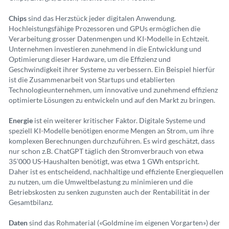
Chips
sind das Herzstück jeder digitalen Anwendung.
Hochleistungsfähige Prozessoren und GPUs ermöglichen die
Verarbeitung grosser Datenmengen und KI-Modelle in Echtzeit.
Unternehmen investieren zunehmend in die Entwicklung und
Optimierung dieser Hardware, um die Effizienz und
Geschwindigkeit ihrer Systeme zu verbessern. Ein Beispiel hierfür
ist die Zusammenarbeit von Startups und etablierten
Technologieunternehmen, um innovative und zunehmend effizienz
optimierte Lösungen zu entwickeln und auf den Markt zu bringen.
Energie
ist ein weiterer kritischer Faktor. Digitale Systeme und
speziell KI-Modelle benötigen enorme Mengen an Strom, um ihre
komplexen Berechnungen durchzuführen. Es wird geschätzt, dass
nur schon z.B. ChatGPT täglich den Stromverbrauch von etwa
35’000 US-Haushalten benötigt, was etwa 1 GWh entspricht.
Daher ist es entscheidend, nachhaltige und effiziente Energiequellen
zu nutzen, um die Umweltbelastung zu minimieren und die
Betriebskosten zu senken zugunsten auch der Rentabilität in der
Gesamtbilanz.
Daten
sind das Rohmaterial («Goldmine im eigenen Vorgarten») der