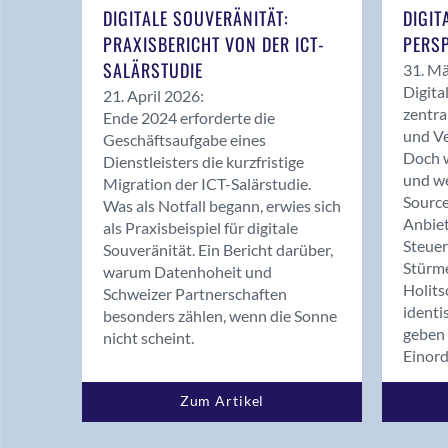
DIGITALE SOUVERÄNITÄT:
DIGIT
PRAXISBERICHT VON DER ICT-
PERSP
SALÄRSTUDIE
31. Mä
Digita
21. April 2026:
zentra
Ende 2024 erforderte die
und Ve
Geschäftsaufgabe eines
Doch w
Dienstleisters die kurzfristige
und we
Migration der ICT-Salärstudie.
Source
Was als Notfall begann, erwies sich
Anbiet
als Praxisbeispiel für digitale
Steue
Souveränität. Ein Bericht darüber,
Stürm
warum Datenhoheit und
Holits
Schweizer Partnerschaften
identi
besonders zählen, wenn die Sonne
geben 
nicht scheint.
Einor
Zum Artikel