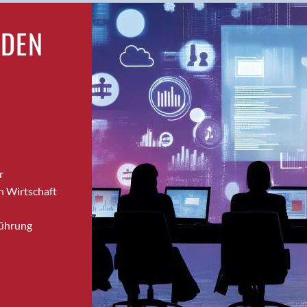
Bronschhofen
RDEN
Brugg
Brugg AG
Brütten
Bubendorf
Bubikon
Buchs (SG)
Burgdorf
Bäretswil
r
Bülach
n Wirtschaft
Cazis
Cham
Führung
Chur
Crissier
Davos Platz
Davos Platz 1