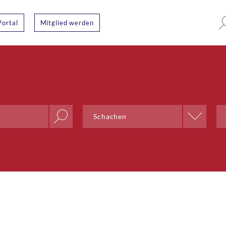
Portal
Mitglied werden
Ort
Schachen
Aarau
Aarberg
Aarburg
Adliswil
Aegerten
Altdorf UR
Altendorf
Altstätten SG