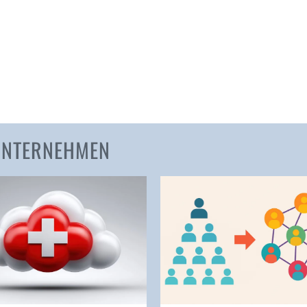
Amden
Andelfingen
Anwil
Appenzell
Au SG
Baar
Baden
 UNTERNEHMEN
Balsthal
Balzers
Basel
Bassersdorf
Belp
Bendern
Benken (SG)
Bergdietikon
Berlin