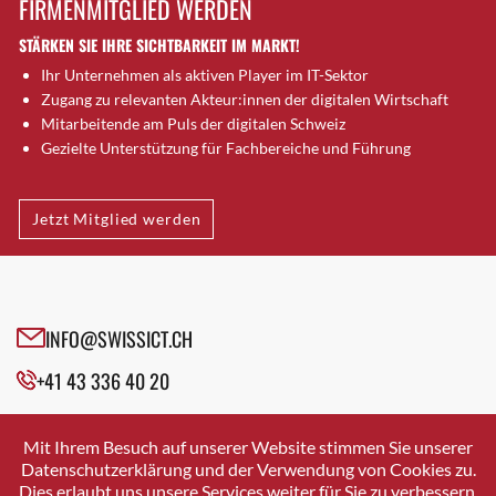
FIRMENMITGLIED WERDEN
Brugg AG
STÄRKEN SIE IHRE SICHTBARKEIT IM MARKT!
Brütten
Ihr Unternehmen als aktiven Player im IT-Sektor
Bubendorf
Zugang zu relevanten Akteur:innen der digitalen Wirtschaft
Bubikon
Mitarbeitende am Puls der digitalen Schweiz
Buchs (SG)
Gezielte Unterstützung für Fachbereiche und Führung
Burgdorf
Bäretswil
Jetzt Mitglied werden
Bülach
Cazis
Cham
Chur
INFO@SWISSICT.CH
Crissier
+41 43 336 40 20
Davos Platz
Davos Platz 1
SWISSICT
VULKANSTRASSE 120
Dierikon
Mit Ihrem Besuch auf unserer Website stimmen Sie unserer
8048 ZURICH
Datenschutzerklärung und der Verwendung von Cookies zu.
Dietikon
Dies erlaubt uns unsere Services weiter für Sie zu verbessern.