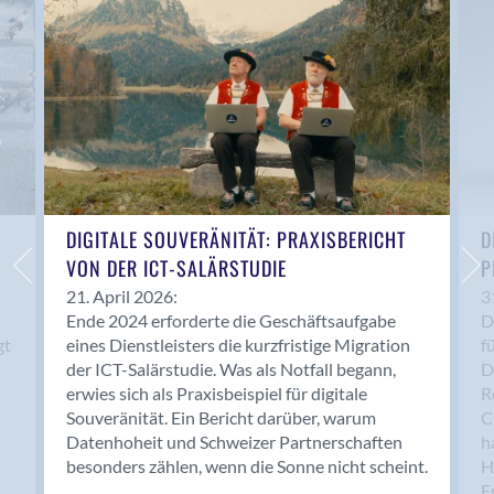
Anwil
Appenzell
Au SG
Baar
Baden
Balsthal
Balzers
Basel
DIGITALE SOUVERÄNITÄT: PRAXISBERICHT
D
VON DER ICT-SALÄRSTUDIE
P
Bassersdorf
Belp
21. April 2026:
3
Ende 2024 erforderte die Geschäftsaufgabe
D
Bendern
gt
eines Dienstleisters die kurzfristige Migration
f
Benken (SG)
der ICT-Salärstudie. Was als Notfall begann,
D
Bergdietikon
erwies sich als Praxisbeispiel für digitale
R
Berlin
Souveränität. Ein Bericht darüber, warum
C
Datenhoheit und Schweizer Partnerschaften
h
Bern
besonders zählen, wenn die Sonne nicht scheint.
H
Bern - Liebefeld
F