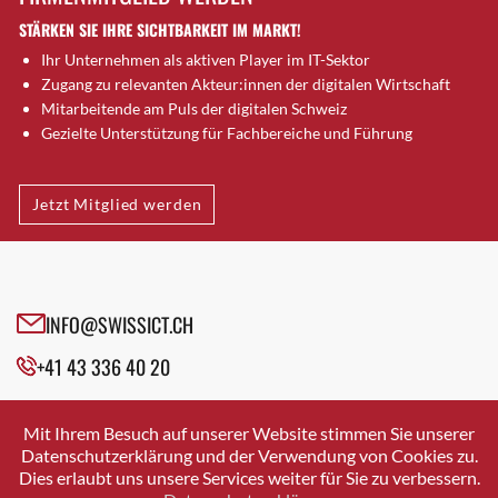
Dornach
STÄRKEN SIE IHRE SICHTBARKEIT IM MARKT!
Däniken
Ihr Unternehmen als aktiven Player im IT-Sektor
Dübendorf
Zugang zu relevanten Akteur:innen der digitalen Wirtschaft
Dübendorf 1
Mitarbeitende am Puls der digitalen Schweiz
Düdingen
Gezielte Unterstützung für Fachbereiche und Führung
Dürnten
Ebikon
Jetzt Mitglied werden
Egg b. Zürich
Egg bei Zürich
Eglisau
Emmen
INFO@SWISSICT.CH
Ennetbaden
Ennetbürgen
+41 43 336 40 20
Eschenbach SG
SWISSICT
Fahrweid
VULKANSTRASSE 120
Mit Ihrem Besuch auf unserer Website stimmen Sie unserer
8048 ZURICH
Farnern
Datenschutzerklärung und der Verwendung von Cookies zu.
Dies erlaubt uns unsere Services weiter für Sie zu verbessern.
Fislisbach