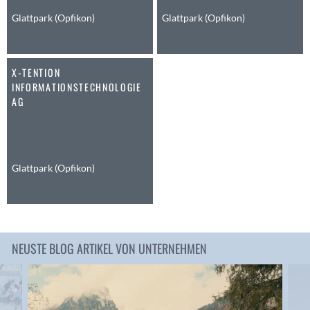
Anwil
Glattpark (Opfikon)
Glattpark (Opfikon)
Appenzell
Au SG
X-TENTION
Baar
INFORMATIONSTECHNOLOGIE
Baden
AG
Balsthal
Balzers
Basel
Bassersdorf
Glattpark (Opfikon)
Belp
Bendern
Benken (SG)
Bergdietikon
NEUSTE BLOG ARTIKEL VON UNTERNEHMEN
Berlin
Bern
Bern - Liebefeld