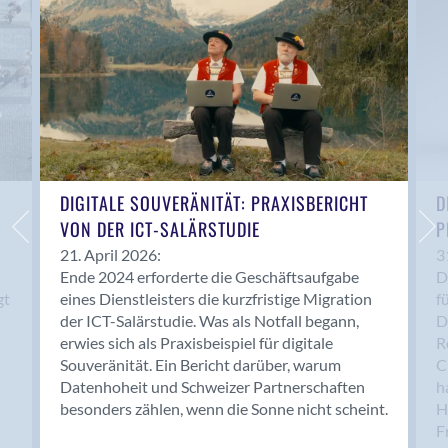
Bern 15
Bern 22
Bern 65
Bern 9
Bern-Zollikofen
Biel/Bienne
Binningen
Bolligen
DIGITALE SOUVERÄNITÄT: PRAXISBERICHT
D
Bonaduz
VON DER ICT-SALÄRSTUDIE
P
Bonstetten
21. April 2026:
3
Ende 2024 erforderte die Geschäftsaufgabe
D
Bottighofen
gt
eines Dienstleisters die kurzfristige Migration
f
Bremgarten bei Bern
der ICT-Salärstudie. Was als Notfall begann,
D
Brig
erwies sich als Praxisbeispiel für digitale
R
Brig-Glis
Souveränität. Ein Bericht darüber, warum
C
Bronschhofen
Datenhoheit und Schweizer Partnerschaften
h
besonders zählen, wenn die Sonne nicht scheint.
H
Brugg
F
Brugg AG