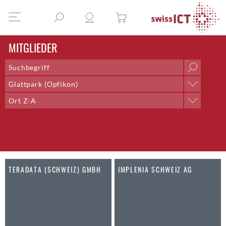
MITGLIEDER
Glattpark (Opfikon)
Ort
Ort Z-A
Aarau
Sortieren nach
Aarberg
Name A-Z
Aarburg
Name Z-A
Adliswil
Ort A-Z
Aegerten
Ort Z-A
TERADATA (SCHWEIZ) GMBH
IMPLENIA SCHWEIZ AG
Altdorf UR
Altendorf
Altstätten SG
Amden
Andelfingen