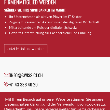
FIRMENMITGLIED WERDEN
Brütten
STÄRKEN SIE IHRE SICHTBARKEIT IM MARKT!
Bubendorf
Ihr Unternehmen als aktiven Player im IT-Sektor
Bubikon
Zugang zu relevanten Akteur:innen der digitalen Wirtschaft
Buchs (SG)
Mitarbeitende am Puls der digitalen Schweiz
Burgdorf
Gezielte Unterstützung für Fachbereiche und Führung
Bäretswil
Bülach
Jetzt Mitglied werden
Cazis
Cham
Chur
Crissier
INFO@SWISSICT.CH
Davos Platz
+41 43 336 40 20
Davos Platz 1
Dierikon
SWISSICT
VULKANSTRASSE 120
Dietikon
Mit Ihrem Besuch auf unserer Website stimmen Sie unserer
8048 ZURICH
Datenschutzerklärung und der Verwendung von Cookies zu.
Dietlikon
Dies erlaubt uns unsere Services weiter für Sie zu verbessern.