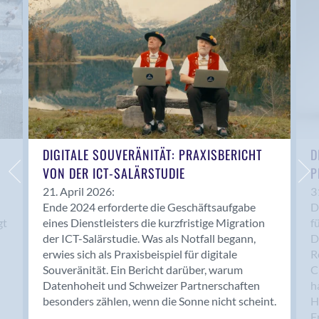
Anwil
Appenzell
Au SG
Baar
Baden
Balsthal
Balzers
Basel
DIGITALE SOUVERÄNITÄT: PRAXISBERICHT
D
VON DER ICT-SALÄRSTUDIE
P
Bassersdorf
Belp
21. April 2026:
3
Ende 2024 erforderte die Geschäftsaufgabe
D
Bendern
gt
eines Dienstleisters die kurzfristige Migration
f
Benken (SG)
der ICT-Salärstudie. Was als Notfall begann,
D
Bergdietikon
erwies sich als Praxisbeispiel für digitale
R
Berlin
Souveränität. Ein Bericht darüber, warum
C
Datenhoheit und Schweizer Partnerschaften
h
Bern
besonders zählen, wenn die Sonne nicht scheint.
H
Bern - Liebefeld
F