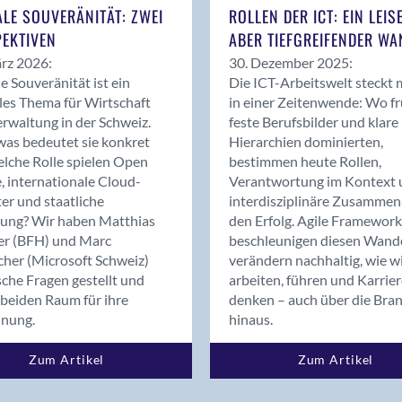
Bern
ALE SOUVERÄNITÄT: ZWEI
ROLLEN DER ICT: EIN LEIS
Bern - Liebefeld
EKTIVEN
ABER TIEFGREIFENDER WA
Bern 15
rz 2026:
30. Dezember 2025:
Bern 22
le Souveränität ist ein
Die ICT-Arbeitswelt steckt 
les Thema für Wirtschaft
in einer Zeitenwende: Wo f
Bern 65
rwaltung in der Schweiz.
feste Berufsbilder und klare
Bern 9
as bedeutet sie konkret
Hierarchien dominierten,
Bern-Zollikofen
lche Rolle spielen Open
bestimmen heute Rollen,
Biel/Bienne
, internationale Cloud-
Verantwortung im Kontext 
er und staatliche
interdisziplinäre Zusammen
Binningen
rung? Wir haben Matthias
den Erfolg. Agile Framework
Bolligen
er (BFH) und Marc
beschleunigen diesen Wand
Bonaduz
cher (Microsoft Schweiz)
verändern nachhaltig, wie w
Bonstetten
sche Fragen gestellt und
arbeiten, führen und Karrie
beiden Raum für ihre
denken – auch über die Bra
Bottighofen
dnung.
hinaus.
Bremgarten bei Bern
Brig
Zum Artikel
Zum Artikel
Brig-Glis
Bronschhofen