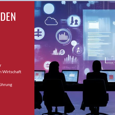
Brugg
RDEN
Brugg AG
Brütten
Bubendorf
Bubikon
Buchs (SG)
Burgdorf
Bäretswil
Bülach
r
Cazis
n Wirtschaft
Cham
Chur
Führung
Crissier
Davos Platz
Davos Platz 1
Dierikon