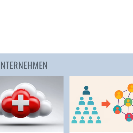
Amden
Andelfingen
Anwil
Appenzell
Au SG
Baar
Baden
 UNTERNEHMEN
Balsthal
Balzers
Basel
Bassersdorf
Belp
Bendern
Benken (SG)
Bergdietikon
Berlin