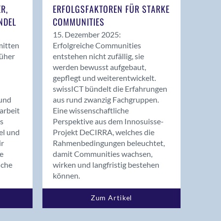
ER,
ERFOLGSFAKTOREN FÜR STARKE
NDEL
COMMUNITIES
15. Dezember 2025:
mitten
Erfolgreiche Communities
rüher
entstehen nicht zufällig, sie
werden bewusst aufgebaut,
gepflegt und weiterentwickelt.
swissICT bündelt die Erfahrungen
und
aus rund zwanzig Fachgruppen.
arbeit
Eine wissenschaftliche
s
Perspektive aus dem Innosuisse-
el und
Projekt DeCIRRA, welches die
ir
Rahmenbedingungen beleuchtet,
re
damit Communities wachsen,
nche
wirken und langfristig bestehen
können.
Zum Artikel