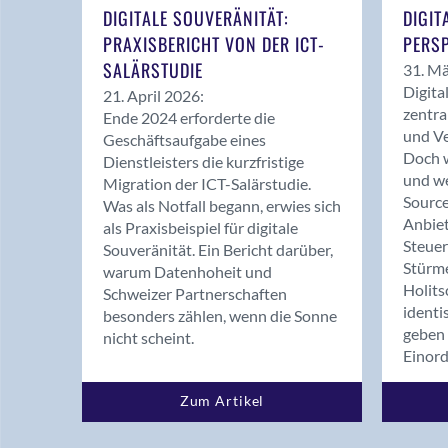
DIGITALE SOUVERÄNITÄT:
DIGIT
PRAXISBERICHT VON DER ICT-
PERSP
SALÄRSTUDIE
31. Mä
Digita
21. April 2026:
zentra
Ende 2024 erforderte die
und Ve
Geschäftsaufgabe eines
Doch w
Dienstleisters die kurzfristige
und we
Migration der ICT-Salärstudie.
Source
Was als Notfall begann, erwies sich
Anbiet
als Praxisbeispiel für digitale
Steue
Souveränität. Ein Bericht darüber,
Stürm
warum Datenhoheit und
Holits
Schweizer Partnerschaften
identi
besonders zählen, wenn die Sonne
geben 
nicht scheint.
Einor
Zum Artikel