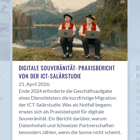
Anwil
Appenzell
Au SG
Baar
Baden
Balsthal
Balzers
Basel
DIGITALE SOUVERÄNITÄT: PRAXISBERICHT
D
VON DER ICT-SALÄRSTUDIE
P
Bassersdorf
Belp
21. April 2026:
3
Ende 2024 erforderte die Geschäftsaufgabe
D
Bendern
gt
eines Dienstleisters die kurzfristige Migration
f
Benken (SG)
der ICT-Salärstudie. Was als Notfall begann,
D
Bergdietikon
erwies sich als Praxisbeispiel für digitale
R
Berlin
Souveränität. Ein Bericht darüber, warum
C
Datenhoheit und Schweizer Partnerschaften
h
Bern
besonders zählen, wenn die Sonne nicht scheint.
H
Bern - Liebefeld
F