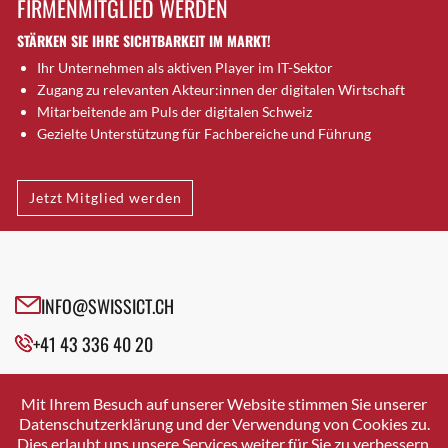
FIRMENMITGLIED WERDEN
Brütten
STÄRKEN SIE IHRE SICHTBARKEIT IM MARKT!
Bubendorf
Ihr Unternehmen als aktiven Player im IT-Sektor
Bubikon
Zugang zu relevanten Akteur:innen der digitalen Wirtschaft
Buchs (SG)
Mitarbeitende am Puls der digitalen Schweiz
Burgdorf
Gezielte Unterstützung für Fachbereiche und Führung
Bäretswil
Bülach
Jetzt Mitglied werden
Cazis
Cham
Chur
Crissier
INFO@SWISSICT.CH
Davos Platz
+41 43 336 40 20
Davos Platz 1
Dierikon
SWISSICT
VULKANSTRASSE 120
Dietikon
Mit Ihrem Besuch auf unserer Website stimmen Sie unserer
8048 ZURICH
Datenschutzerklärung und der Verwendung von Cookies zu.
Dietlikon
Dies erlaubt uns unsere Services weiter für Sie zu verbessern.