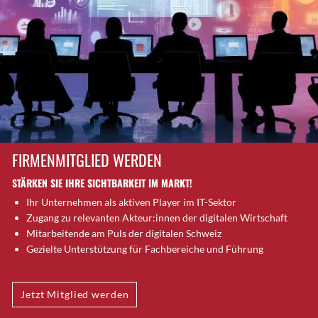
Brütten
Bubendorf
Bubikon
Buchs (SG)
Burgdorf
Bäretswil
Bülach
Cazis
FIRMENMITGLIED WERDEN
Cham
STÄRKEN SIE IHRE SICHTBARKEIT IM MARKT!
Chur
Ihr Unternehmen als aktiven Player im IT-Sektor
Crissier
Zugang zu relevanten Akteur:innen der digitalen Wirtschaft
Davos Platz
Mitarbeitende am Puls der digitalen Schweiz
Davos Platz 1
Gezielte Unterstützung für Fachbereiche und Führung
Dierikon
Dietikon
Jetzt Mitglied werden
Dietlikon