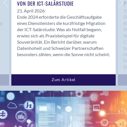
Bern 15
VON DER ICT-SALÄRSTUDIE
P
Bern 22
21. April 2026:
3
Ende 2024 erforderte die Geschäftsaufgabe
D
Bern 65
gt
eines Dienstleisters die kurzfristige Migration
f
Bern 9
der ICT-Salärstudie. Was als Notfall begann,
D
Bern-Zollikofen
erwies sich als Praxisbeispiel für digitale
R
Biel/Bienne
Souveränität. Ein Bericht darüber, warum
C
Datenhoheit und Schweizer Partnerschaften
h
Binningen
besonders zählen, wenn die Sonne nicht scheint.
H
Bolligen
F
Bonaduz
E
Bonstetten
Bottighofen
Zum Artikel
Bremgarten bei Bern
Brig
Brig-Glis
Bronschhofen
Brugg
Brugg AG