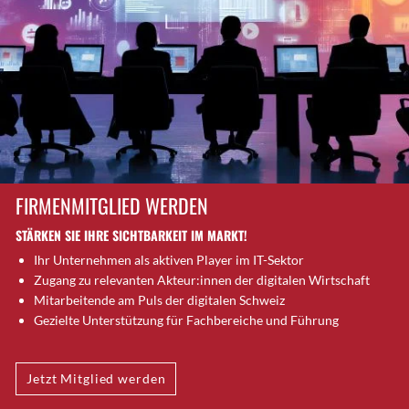
Brugg AG
Brütten
Bubendorf
Bubikon
Buchs (SG)
Burgdorf
Bäretswil
Bülach
FIRMENMITGLIED WERDEN
Cazis
STÄRKEN SIE IHRE SICHTBARKEIT IM MARKT!
Cham
Ihr Unternehmen als aktiven Player im IT-Sektor
Chur
Zugang zu relevanten Akteur:innen der digitalen Wirtschaft
Crissier
Mitarbeitende am Puls der digitalen Schweiz
Davos Platz
Gezielte Unterstützung für Fachbereiche und Führung
Davos Platz 1
Dierikon
Jetzt Mitglied werden
Dietikon