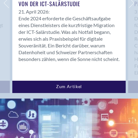
Bern 15
VON DER ICT-SALÄRSTUDIE
P
Bern 22
21. April 2026:
3
Ende 2024 erforderte die Geschäftsaufgabe
D
Bern 65
gt
eines Dienstleisters die kurzfristige Migration
f
Bern 9
der ICT-Salärstudie. Was als Notfall begann,
D
Bern-Zollikofen
erwies sich als Praxisbeispiel für digitale
R
Biel/Bienne
Souveränität. Ein Bericht darüber, warum
C
Datenhoheit und Schweizer Partnerschaften
h
Binningen
besonders zählen, wenn die Sonne nicht scheint.
H
Birsfelden
F
Bolligen
E
Bonaduz
Bonstetten
Zum Artikel
Bottighofen
Bremgarten bei Bern
Brig
Brig-Glis
Bronschhofen
Brugg