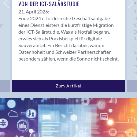
Bern 15
VON DER ICT-SALÄRSTUDIE
P
Bern 22
21. April 2026:
3
Ende 2024 erforderte die Geschäftsaufgabe
D
Bern 65
gt
eines Dienstleisters die kurzfristige Migration
f
Bern 9
der ICT-Salärstudie. Was als Notfall begann,
D
Bern-Zollikofen
erwies sich als Praxisbeispiel für digitale
R
Biel/Bienne
Souveränität. Ein Bericht darüber, warum
C
Datenhoheit und Schweizer Partnerschaften
h
Binningen
besonders zählen, wenn die Sonne nicht scheint.
H
Bolligen
F
Bonaduz
E
Bonstetten
Bottighofen
Zum Artikel
Bremgarten bei Bern
Brig
Brig-Glis
Bronschhofen
Brugg
Brugg AG