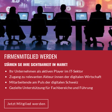
Brütten
Bubendorf
Bubikon
Buchs (SG)
Burgdorf
Bäretswil
Bülach
Cazis
FIRMENMITGLIED WERDEN
Cham
STÄRKEN SIE IHRE SICHTBARKEIT IM MARKT!
Chur
Ihr Unternehmen als aktiven Player im IT-Sektor
Crissier
Zugang zu relevanten Akteur:innen der digitalen Wirtschaft
Davos Platz
Mitarbeitende am Puls der digitalen Schweiz
Davos Platz 1
Gezielte Unterstützung für Fachbereiche und Führung
Dierikon
Dietikon
Jetzt Mitglied werden
Dietlikon