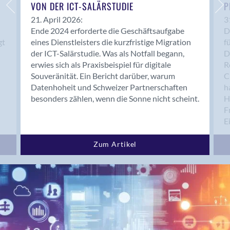
Bern 15
VON DER ICT-SALÄRSTUDIE
P
Bern 22
21. April 2026:
3
Ende 2024 erforderte die Geschäftsaufgabe
D
Bern 65
gt
eines Dienstleisters die kurzfristige Migration
f
Bern 9
der ICT-Salärstudie. Was als Notfall begann,
D
Bern-Zollikofen
erwies sich als Praxisbeispiel für digitale
R
Biel/Bienne
Souveränität. Ein Bericht darüber, warum
C
Datenhoheit und Schweizer Partnerschaften
h
Binningen
besonders zählen, wenn die Sonne nicht scheint.
H
Birsfelden
F
Bolligen
E
Bonaduz
Bonstetten
Zum Artikel
Bottighofen
Bremgarten bei Bern
Brig
Brig-Glis
Bronschhofen
Brugg