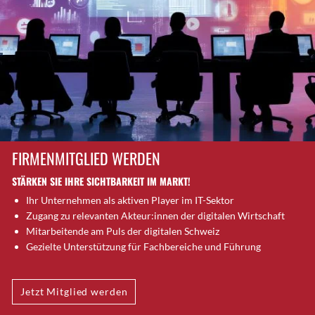
Brugg AG
Brütten
Bubendorf
Bubikon
Buchs (SG)
Burgdorf
Bäretswil
Bülach
FIRMENMITGLIED WERDEN
Cazis
STÄRKEN SIE IHRE SICHTBARKEIT IM MARKT!
Cham
Ihr Unternehmen als aktiven Player im IT-Sektor
Chur
Zugang zu relevanten Akteur:innen der digitalen Wirtschaft
Crissier
Mitarbeitende am Puls der digitalen Schweiz
Davos Platz
Gezielte Unterstützung für Fachbereiche und Führung
Davos Platz 1
Dierikon
Jetzt Mitglied werden
Dietikon