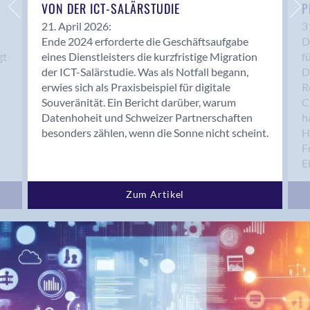
Bern 15
VON DER ICT-SALÄRSTUDIE
P
Bern 22
21. April 2026:
3
Ende 2024 erforderte die Geschäftsaufgabe
D
Bern 65
gt
eines Dienstleisters die kurzfristige Migration
f
Bern 9
der ICT-Salärstudie. Was als Notfall begann,
D
Bern-Zollikofen
erwies sich als Praxisbeispiel für digitale
R
Biel/Bienne
Souveränität. Ein Bericht darüber, warum
C
Datenhoheit und Schweizer Partnerschaften
h
Binningen
besonders zählen, wenn die Sonne nicht scheint.
H
Birsfelden
F
Bolligen
E
Bonaduz
Bonstetten
Zum Artikel
Bottighofen
Bremgarten bei Bern
Brig
Brig-Glis
Bronschhofen
Brugg