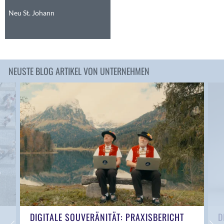
Anwil
Neu St. Johann
Appenzell
Au SG
Baar
Baden
NEUSTE BLOG ARTIKEL VON UNTERNEHMEN
Balsthal
Balzers
Basel
Bassersdorf
Belp
Bendern
Benken (SG)
Bergdietikon
Berlin
Bern
Bern - Liebefeld
DIGITALE SOUVERÄNITÄT: PRAXISBERICHT
D