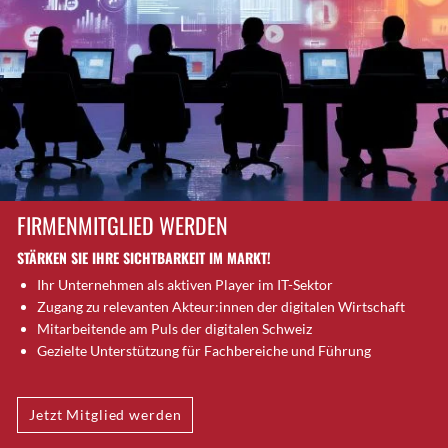
Brugg AG
Brütten
Bubendorf
Bubikon
Buchs (SG)
Burgdorf
Bäretswil
Bülach
FIRMENMITGLIED WERDEN
Cazis
STÄRKEN SIE IHRE SICHTBARKEIT IM MARKT!
Cham
Ihr Unternehmen als aktiven Player im IT-Sektor
Chur
Zugang zu relevanten Akteur:innen der digitalen Wirtschaft
Crissier
Mitarbeitende am Puls der digitalen Schweiz
Davos Platz
Gezielte Unterstützung für Fachbereiche und Führung
Davos Platz 1
Dierikon
Jetzt Mitglied werden
Dietikon