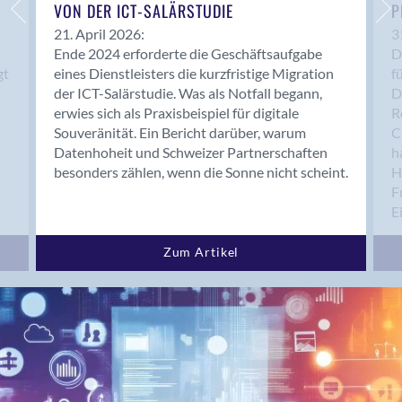
Bern 15
VON DER ICT-SALÄRSTUDIE
P
Bern 22
21. April 2026:
3
Ende 2024 erforderte die Geschäftsaufgabe
D
Bern 65
gt
eines Dienstleisters die kurzfristige Migration
f
Bern 9
der ICT-Salärstudie. Was als Notfall begann,
D
Bern-Zollikofen
erwies sich als Praxisbeispiel für digitale
R
Biel/Bienne
Souveränität. Ein Bericht darüber, warum
C
Datenhoheit und Schweizer Partnerschaften
h
Binningen
besonders zählen, wenn die Sonne nicht scheint.
H
Bolligen
F
Bonaduz
E
Bonstetten
Bottighofen
Zum Artikel
Bremgarten bei Bern
Brig
Brig-Glis
Bronschhofen
Brugg
Brugg AG