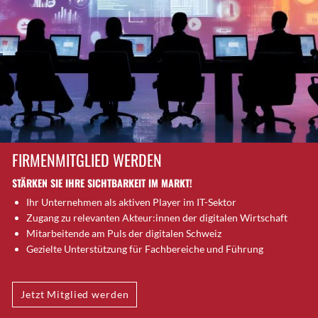
Brütten
Bubendorf
Bubikon
Buchs (SG)
Burgdorf
Bäretswil
Bülach
Cazis
FIRMENMITGLIED WERDEN
Cham
STÄRKEN SIE IHRE SICHTBARKEIT IM MARKT!
Chur
Ihr Unternehmen als aktiven Player im IT-Sektor
Crissier
Zugang zu relevanten Akteur:innen der digitalen Wirtschaft
Davos Platz
Mitarbeitende am Puls der digitalen Schweiz
Davos Platz 1
Gezielte Unterstützung für Fachbereiche und Führung
Dierikon
Dietikon
Jetzt Mitglied werden
Dietlikon