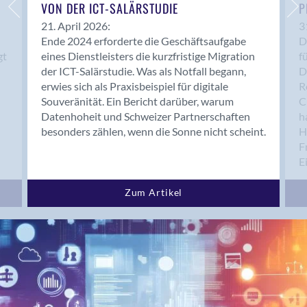
Bern 15
VON DER ICT-SALÄRSTUDIE
P
Bern 22
21. April 2026:
3
Ende 2024 erforderte die Geschäftsaufgabe
D
Bern 65
gt
eines Dienstleisters die kurzfristige Migration
f
Bern 9
der ICT-Salärstudie. Was als Notfall begann,
D
Bern-Zollikofen
erwies sich als Praxisbeispiel für digitale
R
Biel/Bienne
Souveränität. Ein Bericht darüber, warum
C
Datenhoheit und Schweizer Partnerschaften
h
Binningen
besonders zählen, wenn die Sonne nicht scheint.
H
Bolligen
F
Bonaduz
E
Bonstetten
Bottighofen
Zum Artikel
Bremgarten bei Bern
Brig
Brig-Glis
Bronschhofen
Brugg
Brugg AG