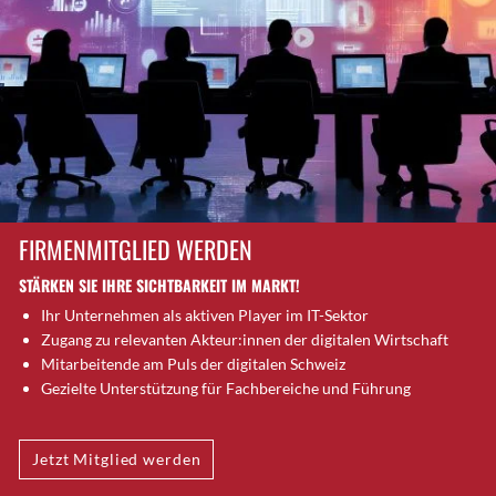
Brütten
Bubendorf
Bubikon
Buchs (SG)
Burgdorf
Bäretswil
Bülach
Cazis
FIRMENMITGLIED WERDEN
Cham
STÄRKEN SIE IHRE SICHTBARKEIT IM MARKT!
Chur
Ihr Unternehmen als aktiven Player im IT-Sektor
Crissier
Zugang zu relevanten Akteur:innen der digitalen Wirtschaft
Davos Platz
Mitarbeitende am Puls der digitalen Schweiz
Davos Platz 1
Gezielte Unterstützung für Fachbereiche und Führung
Dierikon
Dietikon
Jetzt Mitglied werden
Dietlikon