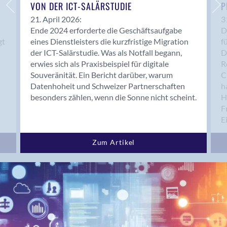
Bern 15
VON DER ICT-SALÄRSTUDIE
P
Bern 22
21. April 2026:
3
Ende 2024 erforderte die Geschäftsaufgabe
D
Bern 65
gt
eines Dienstleisters die kurzfristige Migration
f
Bern 9
der ICT-Salärstudie. Was als Notfall begann,
D
Bern-Zollikofen
erwies sich als Praxisbeispiel für digitale
R
Biel/Bienne
Souveränität. Ein Bericht darüber, warum
C
Datenhoheit und Schweizer Partnerschaften
h
Binningen
besonders zählen, wenn die Sonne nicht scheint.
H
Birsfelden
F
Bolligen
E
Bonaduz
Bonstetten
Zum Artikel
Bottighofen
Bremgarten bei Bern
Brig
Brig-Glis
Bronschhofen
Brugg