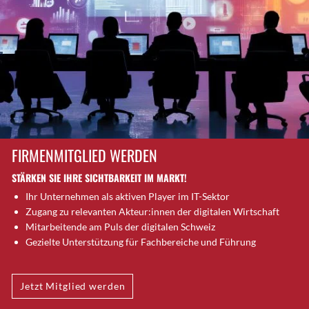
Brugg AG
Brütten
Bubendorf
Bubikon
Buchs (SG)
Burgdorf
Bäretswil
Bülach
FIRMENMITGLIED WERDEN
Cazis
STÄRKEN SIE IHRE SICHTBARKEIT IM MARKT!
Cham
Ihr Unternehmen als aktiven Player im IT-Sektor
Chur
Zugang zu relevanten Akteur:innen der digitalen Wirtschaft
Crissier
Mitarbeitende am Puls der digitalen Schweiz
Davos Platz
Gezielte Unterstützung für Fachbereiche und Führung
Davos Platz 1
Dierikon
Jetzt Mitglied werden
Dietikon