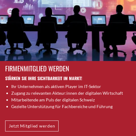
Brütten
Bubendorf
Bubikon
Buchs (SG)
Burgdorf
Bäretswil
Bülach
Cazis
FIRMENMITGLIED WERDEN
Cham
STÄRKEN SIE IHRE SICHTBARKEIT IM MARKT!
Chur
Ihr Unternehmen als aktiven Player im IT-Sektor
Crissier
Zugang zu relevanten Akteur:innen der digitalen Wirtschaft
Davos Platz
Mitarbeitende am Puls der digitalen Schweiz
Davos Platz 1
Gezielte Unterstützung für Fachbereiche und Führung
Dierikon
Dietikon
Jetzt Mitglied werden
Dietlikon