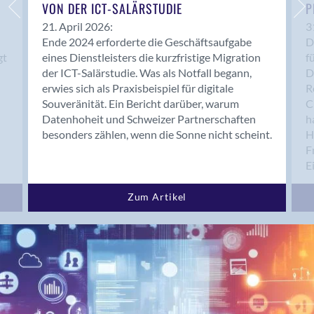
Bern 15
VON DER ICT-SALÄRSTUDIE
P
Bern 22
21. April 2026:
3
Ende 2024 erforderte die Geschäftsaufgabe
D
Bern 65
gt
eines Dienstleisters die kurzfristige Migration
f
Bern 9
der ICT-Salärstudie. Was als Notfall begann,
D
Bern-Zollikofen
erwies sich als Praxisbeispiel für digitale
R
Biel/Bienne
Souveränität. Ein Bericht darüber, warum
C
Datenhoheit und Schweizer Partnerschaften
h
Binningen
besonders zählen, wenn die Sonne nicht scheint.
H
Bolligen
F
Bonaduz
E
Bonstetten
Bottighofen
Zum Artikel
Bremgarten bei Bern
Brig
Brig-Glis
Bronschhofen
Brugg
Brugg AG