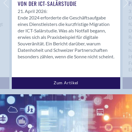
Bern 15
VON DER ICT-SALÄRSTUDIE
P
Bern 22
21. April 2026:
3
Ende 2024 erforderte die Geschäftsaufgabe
D
Bern 65
gt
eines Dienstleisters die kurzfristige Migration
f
Bern 9
der ICT-Salärstudie. Was als Notfall begann,
D
Bern-Zollikofen
erwies sich als Praxisbeispiel für digitale
R
Biel/Bienne
Souveränität. Ein Bericht darüber, warum
C
Datenhoheit und Schweizer Partnerschaften
h
Binningen
besonders zählen, wenn die Sonne nicht scheint.
H
Birsfelden
F
Bolligen
E
Bonaduz
Bonstetten
Zum Artikel
Bottighofen
Bremgarten bei Bern
Brig
Brig-Glis
Bronschhofen
Brugg