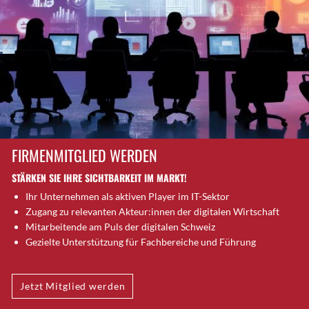
Brugg AG
Brütten
Bubendorf
Bubikon
Buchs (SG)
Burgdorf
Bäretswil
Bülach
FIRMENMITGLIED WERDEN
Cazis
STÄRKEN SIE IHRE SICHTBARKEIT IM MARKT!
Cham
Ihr Unternehmen als aktiven Player im IT-Sektor
Chur
Zugang zu relevanten Akteur:innen der digitalen Wirtschaft
Crissier
Mitarbeitende am Puls der digitalen Schweiz
Davos Platz
Gezielte Unterstützung für Fachbereiche und Führung
Davos Platz 1
Dierikon
Jetzt Mitglied werden
Dietikon