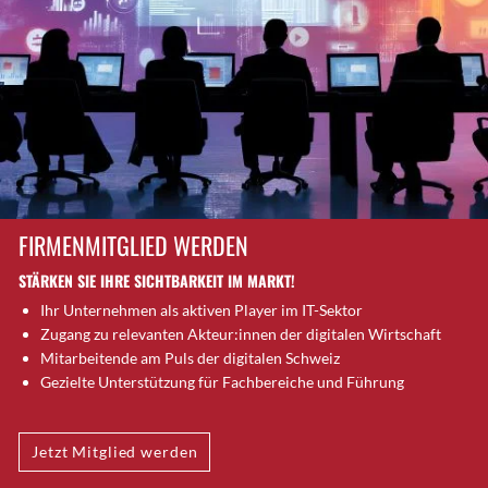
Brütten
Bubendorf
Bubikon
Buchs (SG)
Burgdorf
Bäretswil
Bülach
Cazis
FIRMENMITGLIED WERDEN
Cham
STÄRKEN SIE IHRE SICHTBARKEIT IM MARKT!
Chur
Ihr Unternehmen als aktiven Player im IT-Sektor
Crissier
Zugang zu relevanten Akteur:innen der digitalen Wirtschaft
Davos Platz
Mitarbeitende am Puls der digitalen Schweiz
Davos Platz 1
Gezielte Unterstützung für Fachbereiche und Führung
Dierikon
Dietikon
Jetzt Mitglied werden
Dietlikon