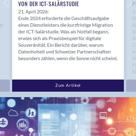
Bern 15
VON DER ICT-SALÄRSTUDIE
P
Bern 22
21. April 2026:
3
Ende 2024 erforderte die Geschäftsaufgabe
D
Bern 65
gt
eines Dienstleisters die kurzfristige Migration
f
Bern 9
der ICT-Salärstudie. Was als Notfall begann,
D
Bern-Zollikofen
erwies sich als Praxisbeispiel für digitale
R
Biel/Bienne
Souveränität. Ein Bericht darüber, warum
C
Datenhoheit und Schweizer Partnerschaften
h
Binningen
besonders zählen, wenn die Sonne nicht scheint.
H
Bolligen
F
Bonaduz
E
Bonstetten
Bottighofen
Zum Artikel
Bremgarten bei Bern
Brig
Brig-Glis
Bronschhofen
Brugg
Brugg AG