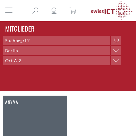
MITGLIEDER
Berlin
Ort
Ort A-Z
Aarau
Sortieren nach
Aarberg
Name A-Z
Aarburg
Name Z-A
Adliswil
Ort A-Z
Aegerten
Ort Z-A
ANYVA
Altdorf UR
Altendorf
Altstätten SG
Amden
Andelfingen