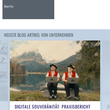
Anwil
Berlin
Appenzell
Au SG
Baar
Baden
NEUSTE BLOG ARTIKEL VON UNTERNEHMEN
Balsthal
Balzers
Basel
Bassersdorf
Belp
Bendern
Benken (SG)
Bergdietikon
Berlin
Bern
Bern - Liebefeld
DIGITALE SOUVERÄNITÄT: PRAXISBERICHT
D