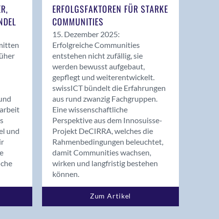
ER,
ERFOLGSFAKTOREN FÜR STARKE
NDEL
COMMUNITIES
15. Dezember 2025:
mitten
Erfolgreiche Communities
rüher
entstehen nicht zufällig, sie
werden bewusst aufgebaut,
gepflegt und weiterentwickelt.
swissICT bündelt die Erfahrungen
und
aus rund zwanzig Fachgruppen.
arbeit
Eine wissenschaftliche
s
Perspektive aus dem Innosuisse-
el und
Projekt DeCIRRA, welches die
ir
Rahmenbedingungen beleuchtet,
re
damit Communities wachsen,
nche
wirken und langfristig bestehen
können.
Zum Artikel