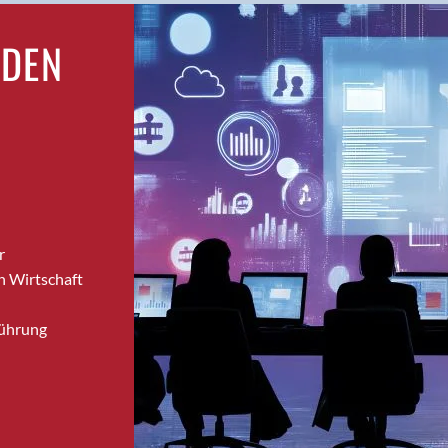
Bronschhofen
RDEN
Brugg
Brugg AG
Brütten
Bubendorf
Bubikon
Buchs (SG)
Burgdorf
Bäretswil
r
Bülach
n Wirtschaft
Cazis
Cham
Führung
Chur
Crissier
Davos Platz
Davos Platz 1