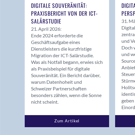
DIGITALE SOUVERÄNITÄT:
DIGIT
PRAXISBERICHT VON DER ICT-
PERSP
SALÄRSTUDIE
31. Mä
Digita
21. April 2026:
zentra
Ende 2024 erforderte die
und Ve
Geschäftsaufgabe eines
Doch w
Dienstleisters die kurzfristige
und we
Migration der ICT-Salärstudie.
Source
Was als Notfall begann, erwies sich
Anbiet
als Praxisbeispiel für digitale
Steue
Souveränität. Ein Bericht darüber,
Stürm
warum Datenhoheit und
Holits
Schweizer Partnerschaften
identi
besonders zählen, wenn die Sonne
geben 
nicht scheint.
Einor
Zum Artikel