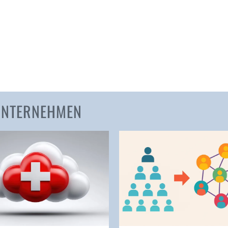
Amden
Andelfingen
Anwil
Appenzell
Au SG
Baar
Baden
 UNTERNEHMEN
Balsthal
Balzers
Basel
Bassersdorf
Belp
Bendern
Benken (SG)
Bergdietikon
Berlin