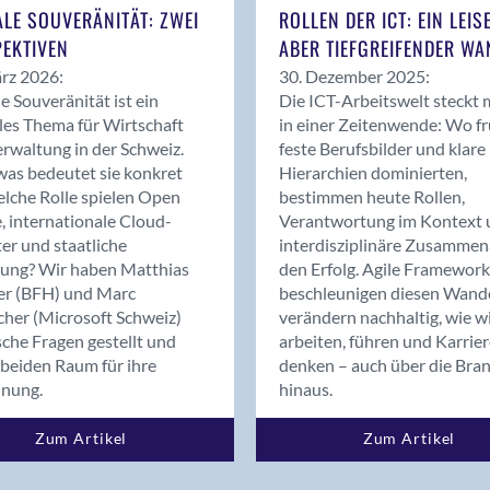
Bern
ALE SOUVERÄNITÄT: ZWEI
ROLLEN DER ICT: EIN LEIS
Bern - Liebefeld
EKTIVEN
ABER TIEFGREIFENDER WA
Bern 15
rz 2026:
30. Dezember 2025:
Bern 22
le Souveränität ist ein
Die ICT-Arbeitswelt steckt 
les Thema für Wirtschaft
in einer Zeitenwende: Wo f
Bern 65
rwaltung in der Schweiz.
feste Berufsbilder und klare
Bern 9
as bedeutet sie konkret
Hierarchien dominierten,
Bern-Zollikofen
lche Rolle spielen Open
bestimmen heute Rollen,
Biel/Bienne
, internationale Cloud-
Verantwortung im Kontext 
er und staatliche
interdisziplinäre Zusammen
Binningen
rung? Wir haben Matthias
den Erfolg. Agile Framework
Birsfelden
er (BFH) und Marc
beschleunigen diesen Wand
Bolligen
cher (Microsoft Schweiz)
verändern nachhaltig, wie w
Bonaduz
sche Fragen gestellt und
arbeiten, führen und Karrie
beiden Raum für ihre
denken – auch über die Bra
Bonstetten
dnung.
hinaus.
Bottighofen
Bremgarten bei Bern
Zum Artikel
Zum Artikel
Brig
Brig-Glis