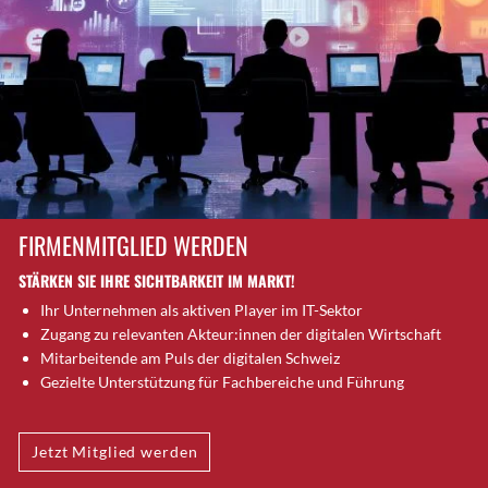
Brugg AG
Brütten
Bubendorf
Bubikon
Buchs (SG)
Burgdorf
Bäretswil
Bülach
FIRMENMITGLIED WERDEN
Cazis
STÄRKEN SIE IHRE SICHTBARKEIT IM MARKT!
Cham
Ihr Unternehmen als aktiven Player im IT-Sektor
Chur
Zugang zu relevanten Akteur:innen der digitalen Wirtschaft
Crissier
Mitarbeitende am Puls der digitalen Schweiz
Davos Platz
Gezielte Unterstützung für Fachbereiche und Führung
Davos Platz 1
Dierikon
Jetzt Mitglied werden
Dietikon