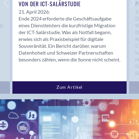
Bern 15
VON DER ICT-SALÄRSTUDIE
P
Bern 22
21. April 2026:
3
Ende 2024 erforderte die Geschäftsaufgabe
D
Bern 65
gt
eines Dienstleisters die kurzfristige Migration
f
Bern 9
der ICT-Salärstudie. Was als Notfall begann,
D
Bern-Zollikofen
erwies sich als Praxisbeispiel für digitale
R
Biel/Bienne
Souveränität. Ein Bericht darüber, warum
C
Datenhoheit und Schweizer Partnerschaften
h
Binningen
besonders zählen, wenn die Sonne nicht scheint.
H
Birsfelden
F
Bolligen
E
Bonaduz
Bonstetten
Zum Artikel
Bottighofen
Bremgarten bei Bern
Brig
Brig-Glis
Bronschhofen
Brugg