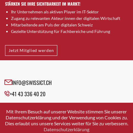
STÄRKEN SIE IHRE SICHTBARKEIT IM MARKT!
Flims Dorf
Frauenfeld
Ihr Unternehmen als aktiven Player im IT-Sektor
Zugang zu relevanten Akteur:innen der digitalen Wirtschaft
Fribourg
Mitarbeitende am Puls der digitalen Schweiz
Genève
Gezielte Unterstützung für Fachbereiche und Führung
Gerlafingen
Givisiez
Jetzt Mitglied werden
Glarus
Glattbrugg
Glattpark
Glattpark (Opfikon)
INFO@SWISSICT.CH
Gossau
Gossau SG
+41 43 336 40 20
Grenchen
SWISSICT
Gunten
VULKANSTRASSE 120
Mit Ihrem Besuch auf unserer Website stimmen Sie unserer
8048 ZURICH
Gwatt (Thun)
Datenschutzerklärung und der Verwendung von Cookies zu.
Dies erlaubt uns unsere Services weiter für Sie zu verbessern.
Gümligen
Datenschutzerklärung
Heerbrugg