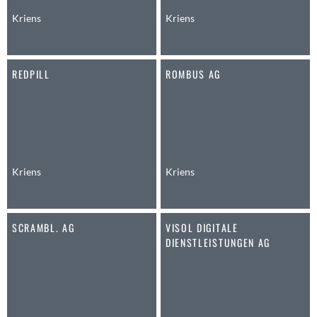
Anwil
Kriens
Kriens
Appenzell
Au SG
REDPILL
ROMBUS AG
Baar
Baden
Balsthal
Balzers
Basel
Bassersdorf
Kriens
Kriens
Belp
Bendern
SCRAMBL. AG
VISOL DIGITALE
Benken (SG)
DIENSTLEISTUNGEN AG
Bergdietikon
Berlin
Bern
Bern - Liebefeld