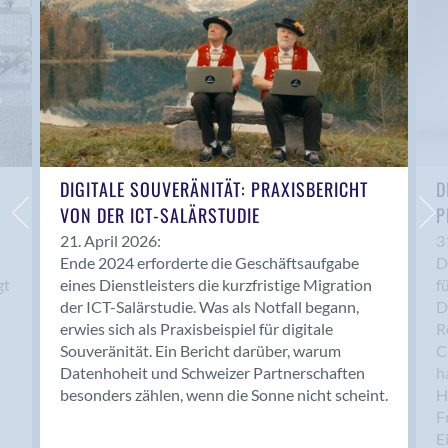
Brütten
Bubendorf
Bubikon
Buchs (SG)
Burgdorf
Bäretswil
Bülach
DIGITALE SOUVERÄNITÄT: PRAXISBERICHT
D
Cazis
VON DER ICT-SALÄRSTUDIE
P
Cham
21. April 2026:
3
Chur
Ende 2024 erforderte die Geschäftsaufgabe
D
gt
eines Dienstleisters die kurzfristige Migration
f
Crissier
der ICT-Salärstudie. Was als Notfall begann,
D
Davos Platz
erwies sich als Praxisbeispiel für digitale
R
Davos Platz 1
Souveränität. Ein Bericht darüber, warum
C
Dierikon
Datenhoheit und Schweizer Partnerschaften
h
besonders zählen, wenn die Sonne nicht scheint.
H
Dietikon
F
Dietlikon
E