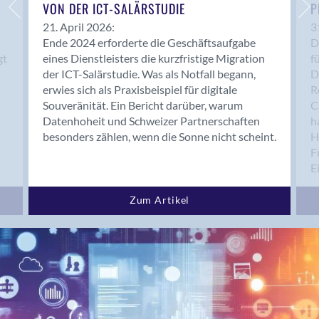
Bern 15
VON DER ICT-SALÄRSTUDIE
P
Bern 22
21. April 2026:
3
Ende 2024 erforderte die Geschäftsaufgabe
D
Bern 65
gt
eines Dienstleisters die kurzfristige Migration
f
Bern 9
der ICT-Salärstudie. Was als Notfall begann,
D
Bern-Zollikofen
erwies sich als Praxisbeispiel für digitale
R
Biel/Bienne
Souveränität. Ein Bericht darüber, warum
C
Datenhoheit und Schweizer Partnerschaften
h
Binningen
besonders zählen, wenn die Sonne nicht scheint.
H
Bolligen
F
Bonaduz
E
Bonstetten
Bottighofen
Zum Artikel
Bremgarten bei Bern
Brig
Brig-Glis
Bronschhofen
Brugg
Brugg AG