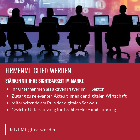
Brütten
Bubendorf
Bubikon
Buchs (SG)
Burgdorf
Bäretswil
Bülach
Cazis
FIRMENMITGLIED WERDEN
Cham
STÄRKEN SIE IHRE SICHTBARKEIT IM MARKT!
Chur
Ihr Unternehmen als aktiven Player im IT-Sektor
Crissier
Zugang zu relevanten Akteur:innen der digitalen Wirtschaft
Davos Platz
Mitarbeitende am Puls der digitalen Schweiz
Davos Platz 1
Gezielte Unterstützung für Fachbereiche und Führung
Dierikon
Dietikon
Jetzt Mitglied werden
Dietlikon