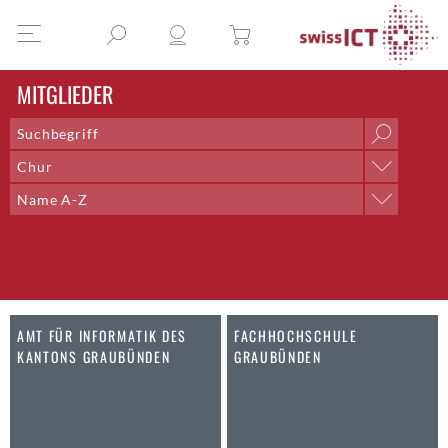
MITGLIEDER
Chur
Ort
Name A-Z
Aarau
Sortieren nach
Aarberg
Name A-Z
Aarburg
Name Z-A
Adliswil
Ort A-Z
Aegerten
Ort Z-A
AMT FÜR INFORMATIK DES
FACHHOCHSCHULE
Altdorf UR
KANTONS GRAUBÜNDEN
GRAUBÜNDEN
Altendorf
Altstätten SG
Amden
Andelfingen