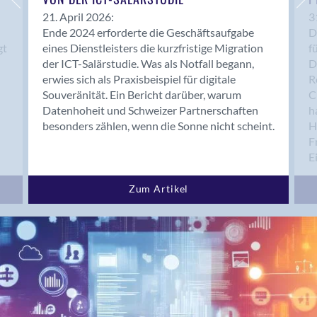
Brugg AG
21. April 2026:
3
Ende 2024 erforderte die Geschäftsaufgabe
D
Brütten
gt
eines Dienstleisters die kurzfristige Migration
f
Bubendorf
der ICT-Salärstudie. Was als Notfall begann,
D
Bubikon
erwies sich als Praxisbeispiel für digitale
R
Buchs (SG)
Souveränität. Ein Bericht darüber, warum
C
Burgdorf
Datenhoheit und Schweizer Partnerschaften
h
besonders zählen, wenn die Sonne nicht scheint.
H
Bäretswil
F
Bülach
E
Cazis
Cham
Zum Artikel
Chur
Crissier
Davos Platz
Davos Platz 1
Dierikon
Dietikon