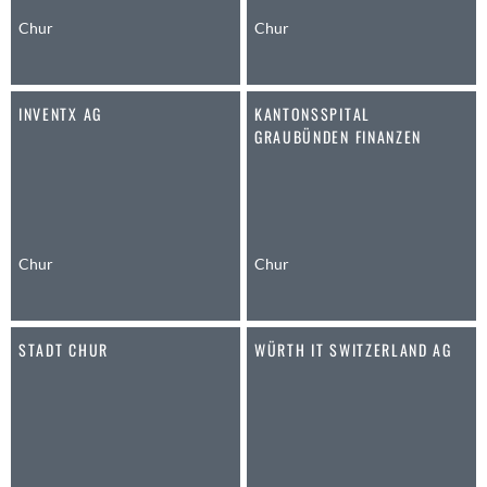
Anwil
Chur
Chur
Appenzell
Au SG
INVENTX AG
KANTONSSPITAL
Baar
GRAUBÜNDEN FINANZEN
Baden
Balsthal
Balzers
Basel
Bassersdorf
Chur
Chur
Belp
Bendern
STADT CHUR
WÜRTH IT SWITZERLAND AG
Benken (SG)
Bergdietikon
Berlin
Bern
Bern - Liebefeld