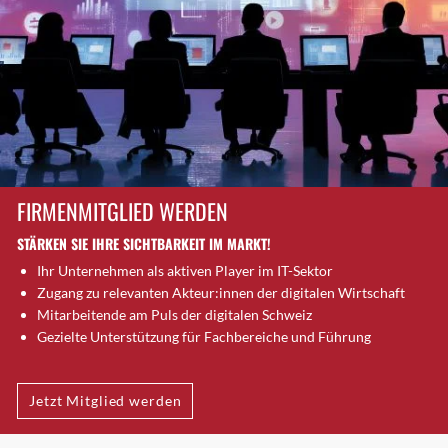
Dietlikon
Dornach
Däniken
Dübendorf
Dübendorf 1
Düdingen
Dürnten
Ebikon
FIRMENMITGLIED WERDEN
Egg b. Zürich
STÄRKEN SIE IHRE SICHTBARKEIT IM MARKT!
Egg bei Zürich
Ihr Unternehmen als aktiven Player im IT-Sektor
Eglisau
Zugang zu relevanten Akteur:innen der digitalen Wirtschaft
Emmen
Mitarbeitende am Puls der digitalen Schweiz
Ennetbaden
Gezielte Unterstützung für Fachbereiche und Führung
Ennetbürgen
Eschenbach SG
Jetzt Mitglied werden
Fahrweid
Farnern