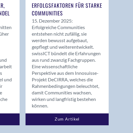
ER,
ERFOLGSFAKTOREN FÜR STARKE
NDEL
COMMUNITIES
15. Dezember 2025:
mitten
Erfolgreiche Communities
rüher
entstehen nicht zufällig, sie
werden bewusst aufgebaut,
gepflegt und weiterentwickelt.
swissICT bündelt die Erfahrungen
und
aus rund zwanzig Fachgruppen.
arbeit
Eine wissenschaftliche
s
Perspektive aus dem Innosuisse-
el und
Projekt DeCIRRA, welches die
ir
Rahmenbedingungen beleuchtet,
re
damit Communities wachsen,
nche
wirken und langfristig bestehen
können.
Zum Artikel