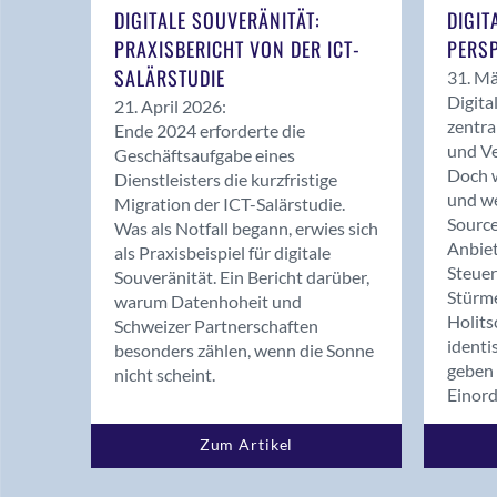
DIGITALE SOUVERÄNITÄT:
DIGIT
PRAXISBERICHT VON DER ICT-
PERSP
SALÄRSTUDIE
31. Mä
Digita
21. April 2026:
zentra
Ende 2024 erforderte die
und Ve
Geschäftsaufgabe eines
Doch w
Dienstleisters die kurzfristige
und we
Migration der ICT-Salärstudie.
Source
Was als Notfall begann, erwies sich
Anbiet
als Praxisbeispiel für digitale
Steue
Souveränität. Ein Bericht darüber,
Stürm
warum Datenhoheit und
Holits
Schweizer Partnerschaften
identi
besonders zählen, wenn die Sonne
geben 
nicht scheint.
Einor
Zum Artikel