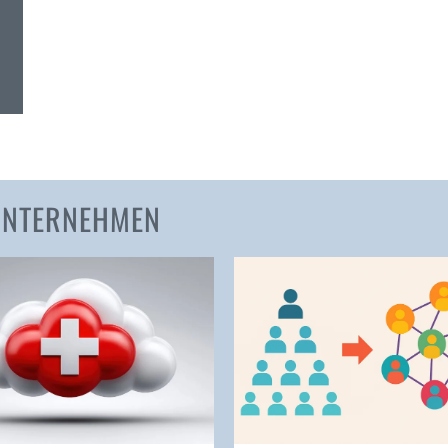
Amden
Andelfingen
Anwil
Appenzell
Au SG
Baar
Baden
 UNTERNEHMEN
Balsthal
Balzers
Basel
Bassersdorf
Belp
Bendern
Benken (SG)
Bergdietikon
Berlin