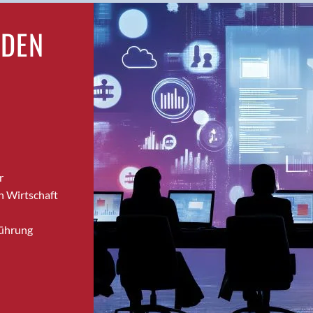
Brugg
RDEN
Brugg AG
Brütten
Bubendorf
Bubikon
Buchs (SG)
Burgdorf
Bäretswil
Bülach
r
Cazis
n Wirtschaft
Cham
Chur
Führung
Crissier
Davos Platz
Davos Platz 1
Dierikon