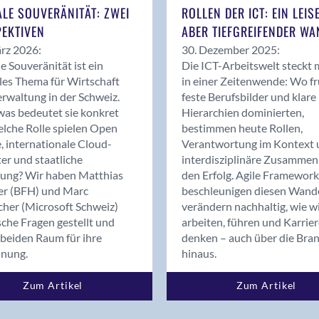
Bern
ALE SOUVERÄNITÄT: ZWEI
ROLLEN DER ICT: EIN LEIS
Bern - Liebefeld
EKTIVEN
ABER TIEFGREIFENDER WA
Bern 15
rz 2026:
30. Dezember 2025:
Bern 22
le Souveränität ist ein
Die ICT-Arbeitswelt steckt 
les Thema für Wirtschaft
in einer Zeitenwende: Wo f
Bern 65
rwaltung in der Schweiz.
feste Berufsbilder und klare
Bern 9
as bedeutet sie konkret
Hierarchien dominierten,
Bern-Zollikofen
lche Rolle spielen Open
bestimmen heute Rollen,
Biel/Bienne
, internationale Cloud-
Verantwortung im Kontext 
er und staatliche
interdisziplinäre Zusammen
Binningen
rung? Wir haben Matthias
den Erfolg. Agile Framework
Bolligen
er (BFH) und Marc
beschleunigen diesen Wand
Bonaduz
cher (Microsoft Schweiz)
verändern nachhaltig, wie w
Bonstetten
sche Fragen gestellt und
arbeiten, führen und Karrie
beiden Raum für ihre
denken – auch über die Bra
Bottighofen
dnung.
hinaus.
Bremgarten bei Bern
Brig
Zum Artikel
Zum Artikel
Brig-Glis
Bronschhofen