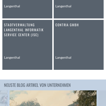
Anwil
Langenthal
Langenthal
Appenzell
Au SG
STADTVERWALTUNG
CONTRIA GMBH
Baar
LANGENTHAL INFORMATIK
Baden
SERVICE CENTER (ISC)
Balsthal
Balzers
Basel
Bassersdorf
Langenthal
Langenthal
Belp
Bendern
Benken (SG)
Bergdietikon
NEUSTE BLOG ARTIKEL VON UNTERNEHMEN
Berlin
Bern
Bern - Liebefeld