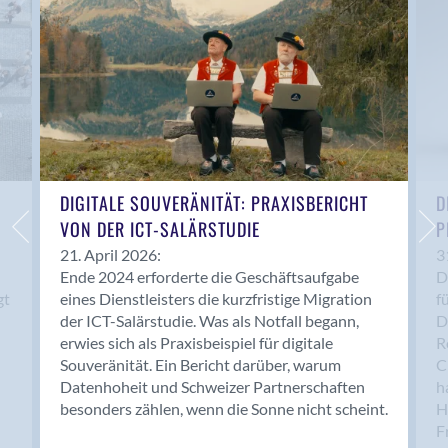
Bern 15
Bern 22
Bern 65
Bern 9
Bern-Zollikofen
Biel/Bienne
Binningen
Bolligen
DIGITALE SOUVERÄNITÄT: PRAXISBERICHT
D
Bonaduz
VON DER ICT-SALÄRSTUDIE
P
Bonstetten
21. April 2026:
3
Ende 2024 erforderte die Geschäftsaufgabe
D
Bottighofen
gt
eines Dienstleisters die kurzfristige Migration
f
Bremgarten bei Bern
der ICT-Salärstudie. Was als Notfall begann,
D
Brig
erwies sich als Praxisbeispiel für digitale
R
Brig-Glis
Souveränität. Ein Bericht darüber, warum
C
Bronschhofen
Datenhoheit und Schweizer Partnerschaften
h
besonders zählen, wenn die Sonne nicht scheint.
H
Brugg
F
Brugg AG