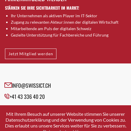
Dornach
STÄRKEN SIE IHRE SICHTBARKEIT IM MARKT!
Däniken
Ihr Unternehmen als aktiven Player im IT-Sektor
Dübendorf
Zugang zu relevanten Akteur:innen der digitalen Wirtschaft
Dübendorf 1
Mitarbeitende am Puls der digitalen Schweiz
Düdingen
Gezielte Unterstützung für Fachbereiche und Führung
Dürnten
Ebikon
Jetzt Mitglied werden
Egg b. Zürich
Egg bei Zürich
Eglisau
Emmen
INFO@SWISSICT.CH
Ennetbaden
Ennetbürgen
+41 43 336 40 20
Eschenbach SG
SWISSICT
Fahrweid
VULKANSTRASSE 120
Mit Ihrem Besuch auf unserer Website stimmen Sie unserer
8048 ZURICH
Farnern
Datenschutzerklärung und der Verwendung von Cookies zu.
Dies erlaubt uns unsere Services weiter für Sie zu verbessern.
Fislisbach