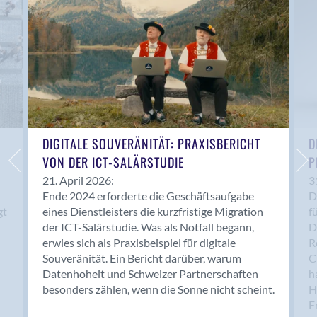
Bern 15
Bern 22
Bern 65
Bern 9
Bern-Zollikofen
Biel/Bienne
Binningen
Bolligen
DIGITALE SOUVERÄNITÄT: PRAXISBERICHT
D
Bonaduz
VON DER ICT-SALÄRSTUDIE
P
Bonstetten
21. April 2026:
3
Ende 2024 erforderte die Geschäftsaufgabe
D
Bottighofen
gt
eines Dienstleisters die kurzfristige Migration
f
Bremgarten bei Bern
der ICT-Salärstudie. Was als Notfall begann,
D
Brig
erwies sich als Praxisbeispiel für digitale
R
Brig-Glis
Souveränität. Ein Bericht darüber, warum
C
Bronschhofen
Datenhoheit und Schweizer Partnerschaften
h
besonders zählen, wenn die Sonne nicht scheint.
H
Brugg
F
Brugg AG