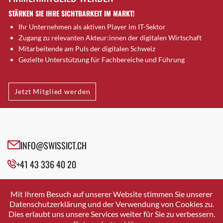
Dornach
STÄRKEN SIE IHRE SICHTBARKEIT IM MARKT!
Däniken
Ihr Unternehmen als aktiven Player im IT-Sektor
Dübendorf
Zugang zu relevanten Akteur:innen der digitalen Wirtschaft
Dübendorf 1
Mitarbeitende am Puls der digitalen Schweiz
Düdingen
Gezielte Unterstützung für Fachbereiche und Führung
Dürnten
Ebikon
Jetzt Mitglied werden
Egg b. Zürich
Egg bei Zürich
Eglisau
Emmen
INFO@SWISSICT.CH
Ennetbaden
Ennetbürgen
+41 43 336 40 20
Eschenbach SG
SWISSICT
Fahrweid
VULKANSTRASSE 120
Mit Ihrem Besuch auf unserer Website stimmen Sie unserer
8048 ZURICH
Farnern
Datenschutzerklärung und der Verwendung von Cookies zu.
Dies erlaubt uns unsere Services weiter für Sie zu verbessern.
Fislisbach