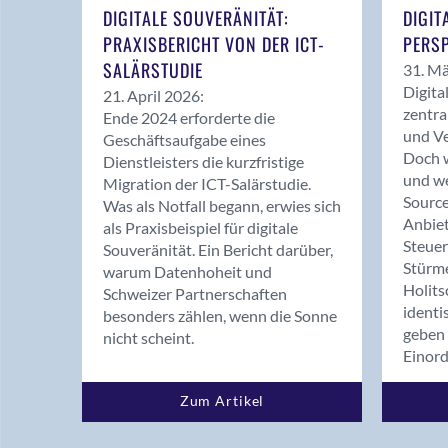
DIGITALE SOUVERÄNITÄT:
DIGIT
PRAXISBERICHT VON DER ICT-
PERSP
SALÄRSTUDIE
31. Mä
Digita
21. April 2026:
zentra
Ende 2024 erforderte die
und Ve
Geschäftsaufgabe eines
Doch w
Dienstleisters die kurzfristige
und we
Migration der ICT-Salärstudie.
Source
Was als Notfall begann, erwies sich
Anbiet
als Praxisbeispiel für digitale
Steue
Souveränität. Ein Bericht darüber,
Stürm
warum Datenhoheit und
Holits
Schweizer Partnerschaften
identi
besonders zählen, wenn die Sonne
geben 
nicht scheint.
Einor
Zum Artikel