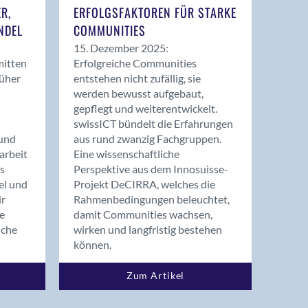
ER,
ERFOLGSFAKTOREN FÜR STARKE
NDEL
COMMUNITIES
15. Dezember 2025:
mitten
Erfolgreiche Communities
rüher
entstehen nicht zufällig, sie
werden bewusst aufgebaut,
gepflegt und weiterentwickelt.
swissICT bündelt die Erfahrungen
und
aus rund zwanzig Fachgruppen.
arbeit
Eine wissenschaftliche
s
Perspektive aus dem Innosuisse-
el und
Projekt DeCIRRA, welches die
ir
Rahmenbedingungen beleuchtet,
re
damit Communities wachsen,
nche
wirken und langfristig bestehen
können.
Zum Artikel