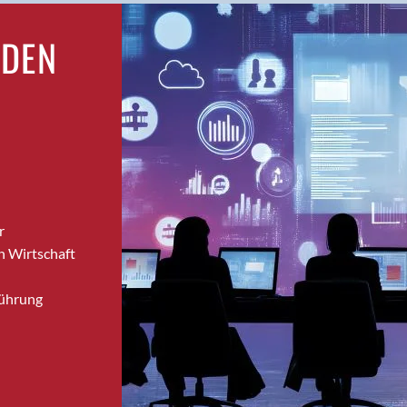
Bronschhofen
RDEN
Brugg
Brugg AG
Brütten
Bubendorf
Bubikon
Buchs (SG)
Burgdorf
Bäretswil
r
Bülach
n Wirtschaft
Cazis
Cham
Führung
Chur
Crissier
Davos Platz
Davos Platz 1