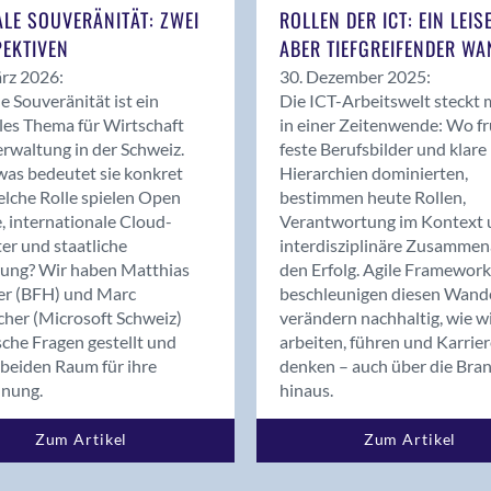
Bern
ALE SOUVERÄNITÄT: ZWEI
ROLLEN DER ICT: EIN LEIS
Bern - Liebefeld
EKTIVEN
ABER TIEFGREIFENDER WA
Bern 15
rz 2026:
30. Dezember 2025:
Bern 22
le Souveränität ist ein
Die ICT-Arbeitswelt steckt 
les Thema für Wirtschaft
in einer Zeitenwende: Wo f
Bern 65
rwaltung in der Schweiz.
feste Berufsbilder und klare
Bern 9
as bedeutet sie konkret
Hierarchien dominierten,
Bern-Zollikofen
lche Rolle spielen Open
bestimmen heute Rollen,
Biel/Bienne
, internationale Cloud-
Verantwortung im Kontext 
er und staatliche
interdisziplinäre Zusammen
Binningen
rung? Wir haben Matthias
den Erfolg. Agile Framework
Birsfelden
er (BFH) und Marc
beschleunigen diesen Wand
Bolligen
cher (Microsoft Schweiz)
verändern nachhaltig, wie w
Bonaduz
sche Fragen gestellt und
arbeiten, führen und Karrie
beiden Raum für ihre
denken – auch über die Bra
Bonstetten
dnung.
hinaus.
Bottighofen
Bremgarten bei Bern
Zum Artikel
Zum Artikel
Brig
Brig-Glis