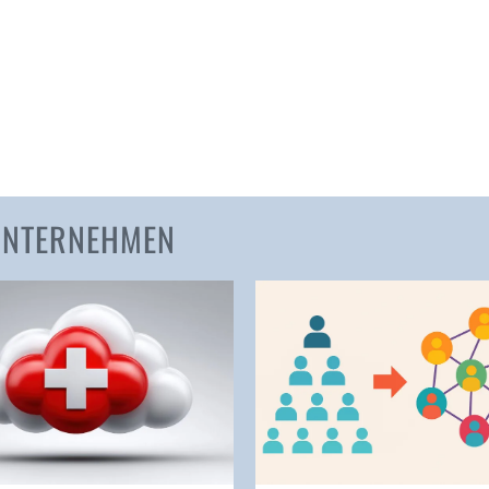
Amden
Andelfingen
Anwil
Appenzell
Au SG
Baar
Baden
 UNTERNEHMEN
Balsthal
Balzers
Basel
Bassersdorf
Belp
Bendern
Benken (SG)
Bergdietikon
Berlin