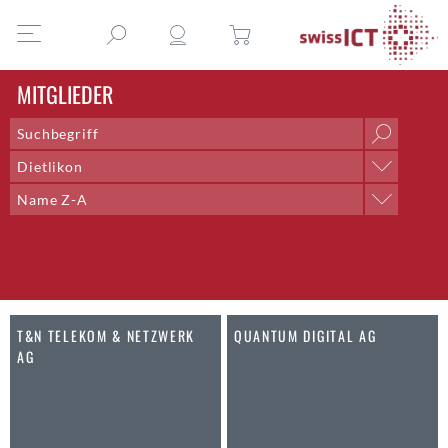
MITGLIEDER
Dietlikon
Ort
Name Z-A
Aarau
Sortieren nach
Aarberg
Name A-Z
Aarburg
Name Z-A
Adliswil
Ort A-Z
Aegerten
Ort Z-A
T&N TELEKOM & NETZWERK
QUANTUM DIGITAL AG
Altdorf UR
AG
Altendorf
Altstätten SG
Amden
Andelfingen