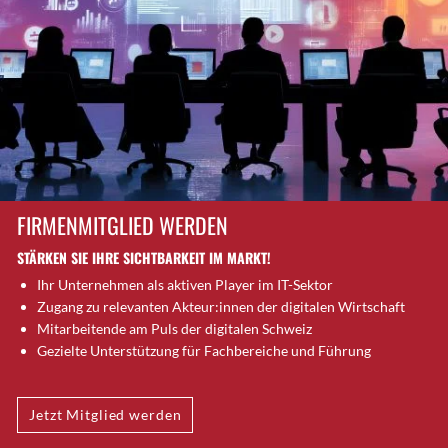
Brütten
Bubendorf
Bubikon
Buchs (SG)
Burgdorf
Bäretswil
Bülach
Cazis
FIRMENMITGLIED WERDEN
Cham
STÄRKEN SIE IHRE SICHTBARKEIT IM MARKT!
Chur
Ihr Unternehmen als aktiven Player im IT-Sektor
Crissier
Zugang zu relevanten Akteur:innen der digitalen Wirtschaft
Davos Platz
Mitarbeitende am Puls der digitalen Schweiz
Davos Platz 1
Gezielte Unterstützung für Fachbereiche und Führung
Dierikon
Dietikon
Jetzt Mitglied werden
Dietlikon