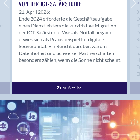
Bern 15
VON DER ICT-SALÄRSTUDIE
P
Bern 22
21. April 2026:
3
Ende 2024 erforderte die Geschäftsaufgabe
D
Bern 65
gt
eines Dienstleisters die kurzfristige Migration
f
Bern 9
der ICT-Salärstudie. Was als Notfall begann,
D
Bern-Zollikofen
erwies sich als Praxisbeispiel für digitale
R
Biel/Bienne
Souveränität. Ein Bericht darüber, warum
C
Datenhoheit und Schweizer Partnerschaften
h
Binningen
besonders zählen, wenn die Sonne nicht scheint.
H
Bolligen
F
Bonaduz
E
Bonstetten
Bottighofen
Zum Artikel
Bremgarten bei Bern
Brig
Brig-Glis
Bronschhofen
Brugg
Brugg AG