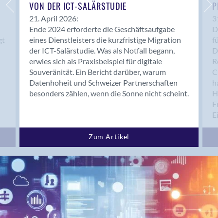
Bern 15
VON DER ICT-SALÄRSTUDIE
P
Bern 22
21. April 2026:
3
Ende 2024 erforderte die Geschäftsaufgabe
D
Bern 65
gt
eines Dienstleisters die kurzfristige Migration
f
Bern 9
der ICT-Salärstudie. Was als Notfall begann,
D
Bern-Zollikofen
erwies sich als Praxisbeispiel für digitale
R
Biel/Bienne
Souveränität. Ein Bericht darüber, warum
C
Datenhoheit und Schweizer Partnerschaften
h
Binningen
besonders zählen, wenn die Sonne nicht scheint.
H
Birsfelden
F
Bolligen
E
Bonaduz
Bonstetten
Zum Artikel
Bottighofen
Bremgarten bei Bern
Brig
Brig-Glis
Bronschhofen
Brugg