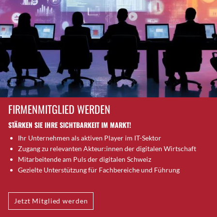
Brugg AG
Brütten
Bubendorf
Bubikon
Buchs (SG)
Burgdorf
Bäretswil
Bülach
FIRMENMITGLIED WERDEN
Cazis
STÄRKEN SIE IHRE SICHTBARKEIT IM MARKT!
Cham
Ihr Unternehmen als aktiven Player im IT-Sektor
Chur
Zugang zu relevanten Akteur:innen der digitalen Wirtschaft
Crissier
Mitarbeitende am Puls der digitalen Schweiz
Davos Platz
Gezielte Unterstützung für Fachbereiche und Führung
Davos Platz 1
Dierikon
Jetzt Mitglied werden
Dietikon