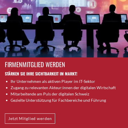
Brütten
Bubendorf
Bubikon
Buchs (SG)
Burgdorf
Bäretswil
Bülach
Cazis
FIRMENMITGLIED WERDEN
Cham
STÄRKEN SIE IHRE SICHTBARKEIT IM MARKT!
Chur
Ihr Unternehmen als aktiven Player im IT-Sektor
Crissier
Zugang zu relevanten Akteur:innen der digitalen Wirtschaft
Davos Platz
Mitarbeitende am Puls der digitalen Schweiz
Davos Platz 1
Gezielte Unterstützung für Fachbereiche und Führung
Dierikon
Dietikon
Jetzt Mitglied werden
Dietlikon