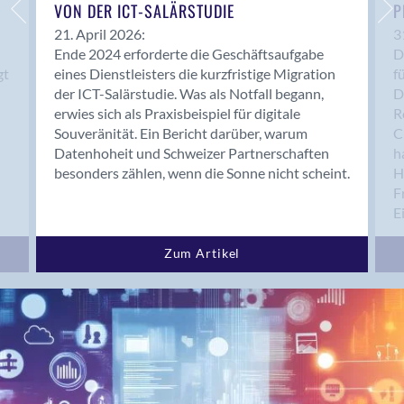
Bern 15
VON DER ICT-SALÄRSTUDIE
P
Bern 22
21. April 2026:
3
Ende 2024 erforderte die Geschäftsaufgabe
D
Bern 65
gt
eines Dienstleisters die kurzfristige Migration
f
Bern 9
der ICT-Salärstudie. Was als Notfall begann,
D
Bern-Zollikofen
erwies sich als Praxisbeispiel für digitale
R
Biel/Bienne
Souveränität. Ein Bericht darüber, warum
C
Datenhoheit und Schweizer Partnerschaften
h
Binningen
besonders zählen, wenn die Sonne nicht scheint.
H
Bolligen
F
Bonaduz
E
Bonstetten
Bottighofen
Zum Artikel
Bremgarten bei Bern
Brig
Brig-Glis
Bronschhofen
Brugg
Brugg AG