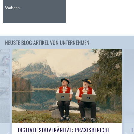
Anwil
Wabern
Appenzell
Au SG
Baar
Baden
NEUSTE BLOG ARTIKEL VON UNTERNEHMEN
Balsthal
Balzers
Basel
Bassersdorf
Belp
Bendern
Benken (SG)
Bergdietikon
Berlin
Bern
Bern - Liebefeld
DIGITALE SOUVERÄNITÄT: PRAXISBERICHT
D