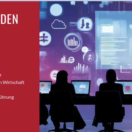
Bronschhofen
RDEN
Brugg
Brugg AG
Brütten
Bubendorf
Bubikon
Buchs (SG)
Burgdorf
Bäretswil
r
Bülach
n Wirtschaft
Cazis
Cham
Führung
Chur
Crissier
Davos Platz
Davos Platz 1