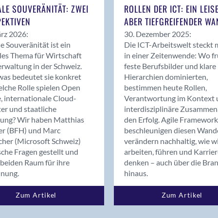
Bern
ALE SOUVERÄNITÄT: ZWEI
ROLLEN DER ICT: EIN LEIS
Bern - Liebefeld
EKTIVEN
ABER TIEFGREIFENDER WA
Bern 15
rz 2026:
30. Dezember 2025:
Bern 22
le Souveränität ist ein
Die ICT-Arbeitswelt steckt 
les Thema für Wirtschaft
in einer Zeitenwende: Wo f
Bern 65
rwaltung in der Schweiz.
feste Berufsbilder und klare
Bern 9
as bedeutet sie konkret
Hierarchien dominierten,
Bern-Zollikofen
lche Rolle spielen Open
bestimmen heute Rollen,
Biel/Bienne
, internationale Cloud-
Verantwortung im Kontext 
er und staatliche
interdisziplinäre Zusammen
Binningen
rung? Wir haben Matthias
den Erfolg. Agile Framework
Birsfelden
er (BFH) und Marc
beschleunigen diesen Wand
Bolligen
cher (Microsoft Schweiz)
verändern nachhaltig, wie w
Bonaduz
sche Fragen gestellt und
arbeiten, führen und Karrie
beiden Raum für ihre
denken – auch über die Bra
Bonstetten
dnung.
hinaus.
Bottighofen
Bremgarten bei Bern
Zum Artikel
Zum Artikel
Brig
Brig-Glis