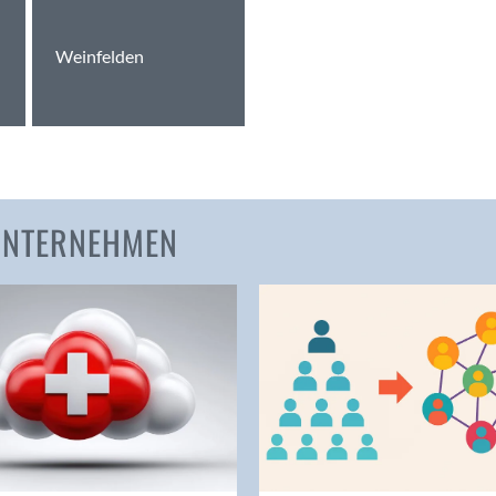
Amden
Weinfelden
Andelfingen
Anwil
Appenzell
Au SG
Baar
Baden
 UNTERNEHMEN
Balsthal
Balzers
Basel
Bassersdorf
Belp
Bendern
Benken (SG)
Bergdietikon
Berlin