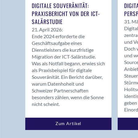
DIGITALE SOUVERÄNITÄT:
DIGIT
PRAXISBERICHT VON DER ICT-
PERSP
SALÄRSTUDIE
31. Mä
Digita
21. April 2026:
zentra
Ende 2024 erforderte die
und Ve
Geschäftsaufgabe eines
Doch w
Dienstleisters die kurzfristige
und we
Migration der ICT-Salärstudie.
Source
Was als Notfall begann, erwies sich
Anbiet
als Praxisbeispiel für digitale
Steue
Souveränität. Ein Bericht darüber,
Stürm
warum Datenhoheit und
Holits
Schweizer Partnerschaften
identi
besonders zählen, wenn die Sonne
geben 
nicht scheint.
Einor
Zum Artikel