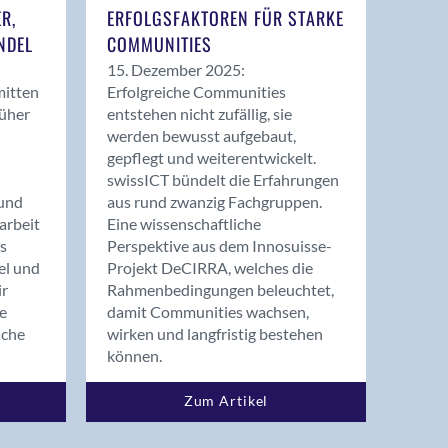
ER,
ERFOLGSFAKTOREN FÜR STARKE
NDEL
COMMUNITIES
15. Dezember 2025:
mitten
Erfolgreiche Communities
rüher
entstehen nicht zufällig, sie
werden bewusst aufgebaut,
gepflegt und weiterentwickelt.
swissICT bündelt die Erfahrungen
und
aus rund zwanzig Fachgruppen.
arbeit
Eine wissenschaftliche
s
Perspektive aus dem Innosuisse-
el und
Projekt DeCIRRA, welches die
ir
Rahmenbedingungen beleuchtet,
re
damit Communities wachsen,
nche
wirken und langfristig bestehen
können.
Zum Artikel