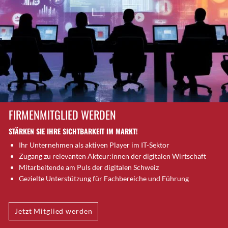
Brütten
Bubendorf
Bubikon
Buchs (SG)
Burgdorf
Bäretswil
Bülach
Cazis
FIRMENMITGLIED WERDEN
Cham
STÄRKEN SIE IHRE SICHTBARKEIT IM MARKT!
Chur
Ihr Unternehmen als aktiven Player im IT-Sektor
Crissier
Zugang zu relevanten Akteur:innen der digitalen Wirtschaft
Davos Platz
Mitarbeitende am Puls der digitalen Schweiz
Davos Platz 1
Gezielte Unterstützung für Fachbereiche und Führung
Dierikon
Dietikon
Jetzt Mitglied werden
Dietlikon