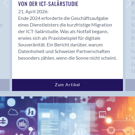
Bern 15
VON DER ICT-SALÄRSTUDIE
P
Bern 22
21. April 2026:
3
Ende 2024 erforderte die Geschäftsaufgabe
D
Bern 65
gt
eines Dienstleisters die kurzfristige Migration
f
Bern 9
der ICT-Salärstudie. Was als Notfall begann,
D
Bern-Zollikofen
erwies sich als Praxisbeispiel für digitale
R
Biel/Bienne
Souveränität. Ein Bericht darüber, warum
C
Datenhoheit und Schweizer Partnerschaften
h
Binningen
besonders zählen, wenn die Sonne nicht scheint.
H
Bolligen
F
Bonaduz
E
Bonstetten
Bottighofen
Zum Artikel
Bremgarten bei Bern
Brig
Brig-Glis
Bronschhofen
Brugg
Brugg AG