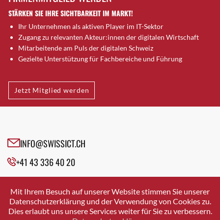
Dornach
STÄRKEN SIE IHRE SICHTBARKEIT IM MARKT!
Däniken
Ihr Unternehmen als aktiven Player im IT-Sektor
Dübendorf
Zugang zu relevanten Akteur:innen der digitalen Wirtschaft
Dübendorf 1
Mitarbeitende am Puls der digitalen Schweiz
Düdingen
Gezielte Unterstützung für Fachbereiche und Führung
Dürnten
Ebikon
Jetzt Mitglied werden
Egg b. Zürich
Egg bei Zürich
Eglisau
Emmen
INFO@SWISSICT.CH
Ennetbaden
Ennetbürgen
+41 43 336 40 20
Eschenbach SG
SWISSICT
Fahrweid
VULKANSTRASSE 120
Mit Ihrem Besuch auf unserer Website stimmen Sie unserer
8048 ZURICH
Farnern
Datenschutzerklärung und der Verwendung von Cookies zu.
Dies erlaubt uns unsere Services weiter für Sie zu verbessern.
Fislisbach