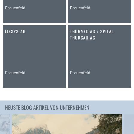
Anwil
Frauenfeld
Frauenfeld
Appenzell
Au SG
ITESYS AG
THURMED AG / SPITAL
Baar
THURGAU AG
Baden
Balsthal
Balzers
Basel
Bassersdorf
Frauenfeld
Frauenfeld
Belp
Bendern
Benken (SG)
Bergdietikon
NEUSTE BLOG ARTIKEL VON UNTERNEHMEN
Berlin
Bern
Bern - Liebefeld