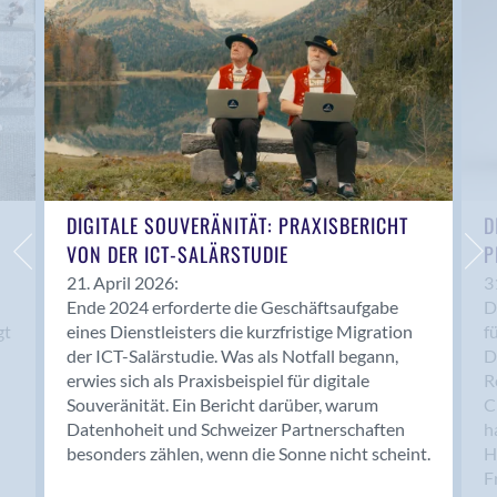
Bern 15
Bern 22
Bern 65
Bern 9
Bern-Zollikofen
Biel/Bienne
Binningen
Bolligen
DIGITALE SOUVERÄNITÄT: PRAXISBERICHT
D
Bonaduz
VON DER ICT-SALÄRSTUDIE
P
Bonstetten
21. April 2026:
3
Ende 2024 erforderte die Geschäftsaufgabe
D
Bottighofen
gt
eines Dienstleisters die kurzfristige Migration
f
Bremgarten bei Bern
der ICT-Salärstudie. Was als Notfall begann,
D
Brig
erwies sich als Praxisbeispiel für digitale
R
Brig-Glis
Souveränität. Ein Bericht darüber, warum
C
Bronschhofen
Datenhoheit und Schweizer Partnerschaften
h
besonders zählen, wenn die Sonne nicht scheint.
H
Brugg
F
Brugg AG