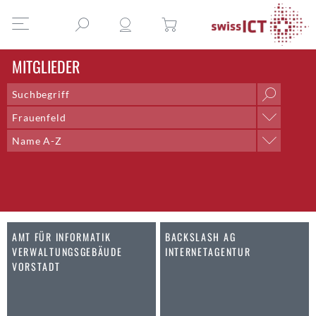
MITGLIEDER
Frauenfeld
Ort
Name A-Z
Aarau
Sortieren nach
Aarberg
Name A-Z
Aarburg
Name Z-A
Adliswil
Ort A-Z
Aegerten
Ort Z-A
AMT FÜR INFORMATIK
BACKSLASH AG
Altdorf UR
VERWALTUNGSGEBÄUDE
INTERNETAGENTUR
Altendorf
VORSTADT
Altstätten SG
Amden
Andelfingen