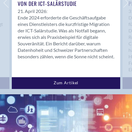
Bern 15
VON DER ICT-SALÄRSTUDIE
P
Bern 22
21. April 2026:
3
Ende 2024 erforderte die Geschäftsaufgabe
D
Bern 65
gt
eines Dienstleisters die kurzfristige Migration
f
Bern 9
der ICT-Salärstudie. Was als Notfall begann,
D
Bern-Zollikofen
erwies sich als Praxisbeispiel für digitale
R
Biel/Bienne
Souveränität. Ein Bericht darüber, warum
C
Datenhoheit und Schweizer Partnerschaften
h
Binningen
besonders zählen, wenn die Sonne nicht scheint.
H
Bolligen
F
Bonaduz
E
Bonstetten
Bottighofen
Zum Artikel
Bremgarten bei Bern
Brig
Brig-Glis
Bronschhofen
Brugg
Brugg AG