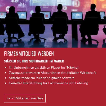
Brütten
Bubendorf
Bubikon
Buchs (SG)
Burgdorf
Bäretswil
Bülach
Cazis
FIRMENMITGLIED WERDEN
Cham
STÄRKEN SIE IHRE SICHTBARKEIT IM MARKT!
Chur
Ihr Unternehmen als aktiven Player im IT-Sektor
Crissier
Zugang zu relevanten Akteur:innen der digitalen Wirtschaft
Davos Platz
Mitarbeitende am Puls der digitalen Schweiz
Davos Platz 1
Gezielte Unterstützung für Fachbereiche und Führung
Dierikon
Dietikon
Jetzt Mitglied werden
Dietlikon