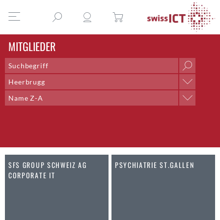
MITGLIEDER
Heerbrugg
Ort
Name Z-A
Aarau
Sortieren nach
Aarberg
Name A-Z
Aarburg
Name Z-A
Adliswil
Ort A-Z
Aegerten
Ort Z-A
SFS GROUP SCHWEIZ AG
PSYCHIATRIE ST.GALLEN
Altdorf UR
CORPORATE IT
Altendorf
Altstätten SG
Amden
Andelfingen