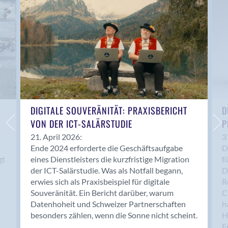
Anwil
Appenzell
Au SG
Baar
Baden
Balsthal
Balzers
Basel
DIGITALE SOUVERÄNITÄT: PRAXISBERICHT
D
VON DER ICT-SALÄRSTUDIE
P
Bassersdorf
Belp
21. April 2026:
3
Ende 2024 erforderte die Geschäftsaufgabe
D
Bendern
gt
eines Dienstleisters die kurzfristige Migration
f
Benken (SG)
der ICT-Salärstudie. Was als Notfall begann,
D
Bergdietikon
erwies sich als Praxisbeispiel für digitale
R
Berlin
Souveränität. Ein Bericht darüber, warum
C
Datenhoheit und Schweizer Partnerschaften
h
Bern
besonders zählen, wenn die Sonne nicht scheint.
H
Bern - Liebefeld
F