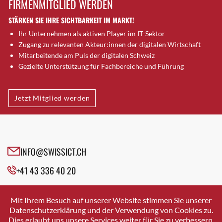
FIRMENMITGLIED WERDEN
Brugg AG
STÄRKEN SIE IHRE SICHTBARKEIT IM MARKT!
Brütten
Ihr Unternehmen als aktiven Player im IT-Sektor
Bubendorf
Zugang zu relevanten Akteur:innen der digitalen Wirtschaft
Bubikon
Mitarbeitende am Puls der digitalen Schweiz
Buchs (SG)
Gezielte Unterstützung für Fachbereiche und Führung
Burgdorf
Bäretswil
Jetzt Mitglied werden
Bülach
Cazis
Cham
Chur
INFO@SWISSICT.CH
Crissier
+41 43 336 40 20
Davos Platz
Davos Platz 1
SWISSICT
VULKANSTRASSE 120
Dierikon
Mit Ihrem Besuch auf unserer Website stimmen Sie unserer
8048 ZURICH
Datenschutzerklärung und der Verwendung von Cookies zu.
Dietikon
Dies erlaubt uns unsere Services weiter für Sie zu verbessern.