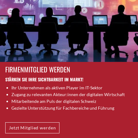
Brütten
Bubendorf
Bubikon
Buchs (SG)
Burgdorf
Bäretswil
Bülach
Cazis
FIRMENMITGLIED WERDEN
Cham
STÄRKEN SIE IHRE SICHTBARKEIT IM MARKT!
Chur
Ihr Unternehmen als aktiven Player im IT-Sektor
Crissier
Zugang zu relevanten Akteur:innen der digitalen Wirtschaft
Davos Platz
Mitarbeitende am Puls der digitalen Schweiz
Davos Platz 1
Gezielte Unterstützung für Fachbereiche und Führung
Dierikon
Dietikon
Jetzt Mitglied werden
Dietlikon