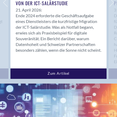
Bern 15
VON DER ICT-SALÄRSTUDIE
P
Bern 22
21. April 2026:
3
Ende 2024 erforderte die Geschäftsaufgabe
D
Bern 65
gt
eines Dienstleisters die kurzfristige Migration
f
Bern 9
der ICT-Salärstudie. Was als Notfall begann,
D
Bern-Zollikofen
erwies sich als Praxisbeispiel für digitale
R
Biel/Bienne
Souveränität. Ein Bericht darüber, warum
C
Datenhoheit und Schweizer Partnerschaften
h
Binningen
besonders zählen, wenn die Sonne nicht scheint.
H
Bolligen
F
Bonaduz
E
Bonstetten
Bottighofen
Zum Artikel
Bremgarten bei Bern
Brig
Brig-Glis
Bronschhofen
Brugg
Brugg AG