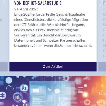
Bern 15
VON DER ICT-SALÄRSTUDIE
P
Bern 22
21. April 2026:
3
Ende 2024 erforderte die Geschäftsaufgabe
D
Bern 65
gt
eines Dienstleisters die kurzfristige Migration
f
Bern 9
der ICT-Salärstudie. Was als Notfall begann,
D
Bern-Zollikofen
erwies sich als Praxisbeispiel für digitale
R
Biel/Bienne
Souveränität. Ein Bericht darüber, warum
C
Datenhoheit und Schweizer Partnerschaften
h
Binningen
besonders zählen, wenn die Sonne nicht scheint.
H
Bolligen
F
Bonaduz
E
Bonstetten
Bottighofen
Zum Artikel
Bremgarten bei Bern
Brig
Brig-Glis
Bronschhofen
Brugg
Brugg AG