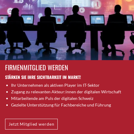
Brütten
Bubendorf
Bubikon
Buchs (SG)
Burgdorf
Bäretswil
Bülach
Cazis
FIRMENMITGLIED WERDEN
Cham
STÄRKEN SIE IHRE SICHTBARKEIT IM MARKT!
Chur
Ihr Unternehmen als aktiven Player im IT-Sektor
Crissier
Zugang zu relevanten Akteur:innen der digitalen Wirtschaft
Davos Platz
Mitarbeitende am Puls der digitalen Schweiz
Davos Platz 1
Gezielte Unterstützung für Fachbereiche und Führung
Dierikon
Dietikon
Jetzt Mitglied werden
Dietlikon