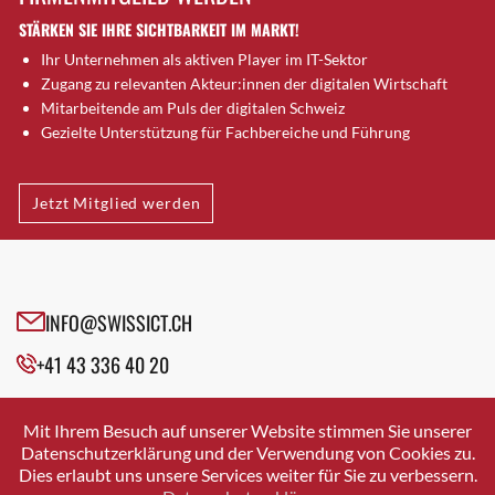
Dietlikon
STÄRKEN SIE IHRE SICHTBARKEIT IM MARKT!
Dornach
Ihr Unternehmen als aktiven Player im IT-Sektor
Däniken
Zugang zu relevanten Akteur:innen der digitalen Wirtschaft
Dübendorf
Mitarbeitende am Puls der digitalen Schweiz
Dübendorf 1
Gezielte Unterstützung für Fachbereiche und Führung
Düdingen
Dürnten
Jetzt Mitglied werden
Ebikon
Egg b. Zürich
Egg bei Zürich
Eglisau
INFO@SWISSICT.CH
Emmen
Ennetbaden
+41 43 336 40 20
Ennetbürgen
SWISSICT
Eschenbach SG
VULKANSTRASSE 120
Mit Ihrem Besuch auf unserer Website stimmen Sie unserer
8048 ZURICH
Fahrweid
Datenschutzerklärung und der Verwendung von Cookies zu.
Dies erlaubt uns unsere Services weiter für Sie zu verbessern.
Farnern