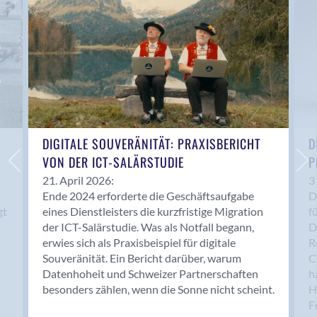
Bern 15
Bern 22
Bern 65
Bern 9
Bern-Zollikofen
Biel/Bienne
Binningen
Birsfelden
DIGITALE SOUVERÄNITÄT: PRAXISBERICHT
D
Bolligen
VON DER ICT-SALÄRSTUDIE
P
Bonaduz
21. April 2026:
3
Ende 2024 erforderte die Geschäftsaufgabe
D
Bonstetten
gt
eines Dienstleisters die kurzfristige Migration
f
Bottighofen
der ICT-Salärstudie. Was als Notfall begann,
D
Bremgarten bei Bern
erwies sich als Praxisbeispiel für digitale
R
Brig
Souveränität. Ein Bericht darüber, warum
C
Brig-Glis
Datenhoheit und Schweizer Partnerschaften
h
besonders zählen, wenn die Sonne nicht scheint.
H
Bronschhofen
F
Brugg