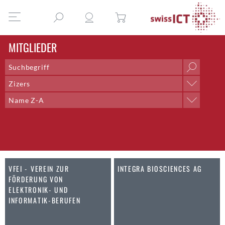
MITGLIEDER
Zizers
Ort
Name Z-A
Aarau
Sortieren nach
Aarberg
Name A-Z
Aarburg
Name Z-A
Adliswil
Ort A-Z
Aegerten
Ort Z-A
VFEI - VEREIN ZUR
INTEGRA BIOSCIENCES AG
Altdorf UR
FÖRDERUNG VON
Altendorf
ELEKTRONIK- UND
Altstätten SG
INFORMATIK-BERUFEN
Amden
Andelfingen