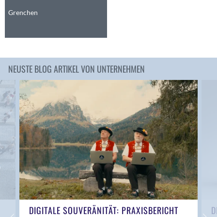
Anwil
Grenchen
Appenzell
Au SG
Baar
Baden
NEUSTE BLOG ARTIKEL VON UNTERNEHMEN
Balsthal
Balzers
Basel
Bassersdorf
Belp
Bendern
Benken (SG)
Bergdietikon
Berlin
Bern
Bern - Liebefeld
DIGITALE SOUVERÄNITÄT: PRAXISBERICHT
D