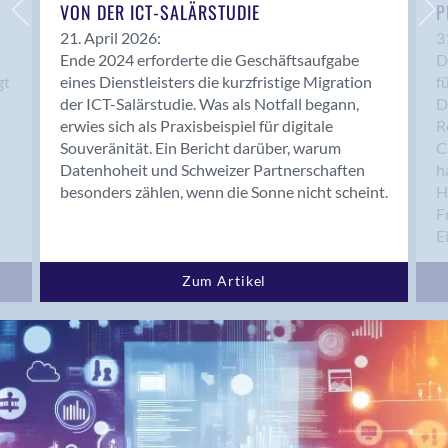
Bern 15
VON DER ICT-SALÄRSTUDIE
P
Bern 22
21. April 2026:
3
Ende 2024 erforderte die Geschäftsaufgabe
D
Bern 65
gt
eines Dienstleisters die kurzfristige Migration
f
Bern 9
der ICT-Salärstudie. Was als Notfall begann,
D
Bern-Zollikofen
erwies sich als Praxisbeispiel für digitale
R
Biel/Bienne
Souveränität. Ein Bericht darüber, warum
C
Datenhoheit und Schweizer Partnerschaften
h
Binningen
besonders zählen, wenn die Sonne nicht scheint.
H
Bolligen
F
Bonaduz
E
Bonstetten
Bottighofen
Zum Artikel
Bremgarten bei Bern
Brig
Brig-Glis
Bronschhofen
Brugg
Brugg AG