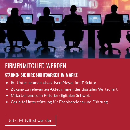
Brütten
Bubendorf
Bubikon
Buchs (SG)
Burgdorf
Bäretswil
Bülach
Cazis
FIRMENMITGLIED WERDEN
Cham
STÄRKEN SIE IHRE SICHTBARKEIT IM MARKT!
Chur
Ihr Unternehmen als aktiven Player im IT-Sektor
Crissier
Zugang zu relevanten Akteur:innen der digitalen Wirtschaft
Davos Platz
Mitarbeitende am Puls der digitalen Schweiz
Davos Platz 1
Gezielte Unterstützung für Fachbereiche und Führung
Dierikon
Dietikon
Jetzt Mitglied werden
Dietlikon