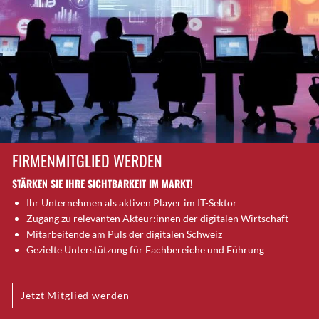
Brugg AG
Brütten
Bubendorf
Bubikon
Buchs (SG)
Burgdorf
Bäretswil
Bülach
FIRMENMITGLIED WERDEN
Cazis
STÄRKEN SIE IHRE SICHTBARKEIT IM MARKT!
Cham
Ihr Unternehmen als aktiven Player im IT-Sektor
Chur
Zugang zu relevanten Akteur:innen der digitalen Wirtschaft
Crissier
Mitarbeitende am Puls der digitalen Schweiz
Davos Platz
Gezielte Unterstützung für Fachbereiche und Führung
Davos Platz 1
Dierikon
Jetzt Mitglied werden
Dietikon