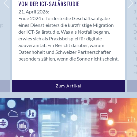
Bern 15
VON DER ICT-SALÄRSTUDIE
P
Bern 22
21. April 2026:
3
Ende 2024 erforderte die Geschäftsaufgabe
D
Bern 65
gt
eines Dienstleisters die kurzfristige Migration
f
Bern 9
der ICT-Salärstudie. Was als Notfall begann,
D
Bern-Zollikofen
erwies sich als Praxisbeispiel für digitale
R
Biel/Bienne
Souveränität. Ein Bericht darüber, warum
C
Datenhoheit und Schweizer Partnerschaften
h
Binningen
besonders zählen, wenn die Sonne nicht scheint.
H
Birsfelden
F
Bolligen
E
Bonaduz
Bonstetten
Zum Artikel
Bottighofen
Bremgarten bei Bern
Brig
Brig-Glis
Bronschhofen
Brugg