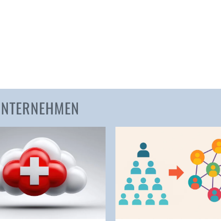
Amden
Andelfingen
Anwil
Appenzell
Au SG
Baar
Baden
 UNTERNEHMEN
Balsthal
Balzers
Basel
Bassersdorf
Belp
Bendern
Benken (SG)
Bergdietikon
Berlin