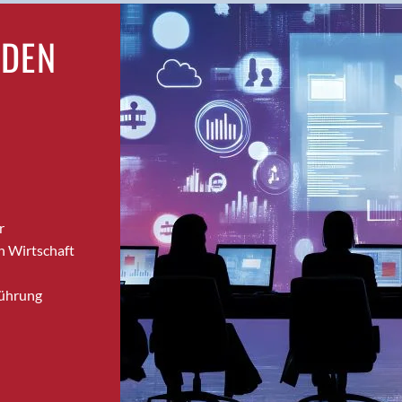
Brugg
RDEN
Brugg AG
Brütten
Bubendorf
Bubikon
Buchs (SG)
Burgdorf
Bäretswil
Bülach
r
Cazis
n Wirtschaft
Cham
Chur
Führung
Crissier
Davos Platz
Davos Platz 1
Dierikon