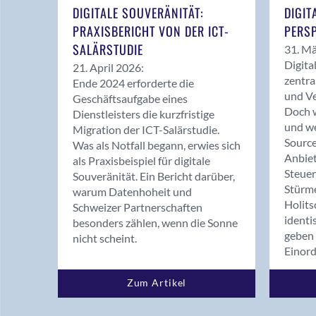
DIGITALE SOUVERÄNITÄT:
DIGIT
PRAXISBERICHT VON DER ICT-
PERSP
SALÄRSTUDIE
31. Mä
Digita
21. April 2026:
zentra
Ende 2024 erforderte die
und Ve
Geschäftsaufgabe eines
Doch w
Dienstleisters die kurzfristige
und we
Migration der ICT-Salärstudie.
Source
Was als Notfall begann, erwies sich
Anbiet
als Praxisbeispiel für digitale
Steue
Souveränität. Ein Bericht darüber,
Stürm
warum Datenhoheit und
Holits
Schweizer Partnerschaften
identi
besonders zählen, wenn die Sonne
geben 
nicht scheint.
Einor
Zum Artikel