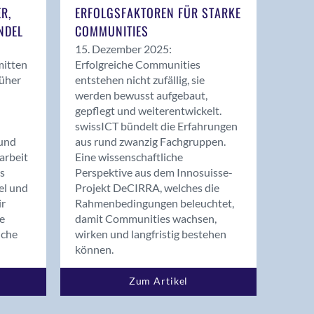
ER,
ERFOLGSFAKTOREN FÜR STARKE
NDEL
COMMUNITIES
15. Dezember 2025:
mitten
Erfolgreiche Communities
rüher
entstehen nicht zufällig, sie
werden bewusst aufgebaut,
gepflegt und weiterentwickelt.
swissICT bündelt die Erfahrungen
und
aus rund zwanzig Fachgruppen.
arbeit
Eine wissenschaftliche
s
Perspektive aus dem Innosuisse-
el und
Projekt DeCIRRA, welches die
ir
Rahmenbedingungen beleuchtet,
re
damit Communities wachsen,
nche
wirken und langfristig bestehen
können.
Zum Artikel