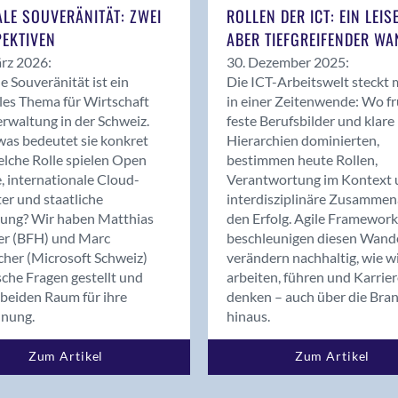
Bern
ALE SOUVERÄNITÄT: ZWEI
ROLLEN DER ICT: EIN LEIS
Bern - Liebefeld
EKTIVEN
ABER TIEFGREIFENDER WA
Bern 15
rz 2026:
30. Dezember 2025:
Bern 22
le Souveränität ist ein
Die ICT-Arbeitswelt steckt 
les Thema für Wirtschaft
in einer Zeitenwende: Wo f
Bern 65
rwaltung in der Schweiz.
feste Berufsbilder und klare
Bern 9
as bedeutet sie konkret
Hierarchien dominierten,
Bern-Zollikofen
lche Rolle spielen Open
bestimmen heute Rollen,
Biel/Bienne
, internationale Cloud-
Verantwortung im Kontext 
er und staatliche
interdisziplinäre Zusammen
Binningen
rung? Wir haben Matthias
den Erfolg. Agile Framework
Bolligen
er (BFH) und Marc
beschleunigen diesen Wand
Bonaduz
cher (Microsoft Schweiz)
verändern nachhaltig, wie w
Bonstetten
sche Fragen gestellt und
arbeiten, führen und Karrie
beiden Raum für ihre
denken – auch über die Bra
Bottighofen
dnung.
hinaus.
Bremgarten bei Bern
Brig
Zum Artikel
Zum Artikel
Brig-Glis
Bronschhofen